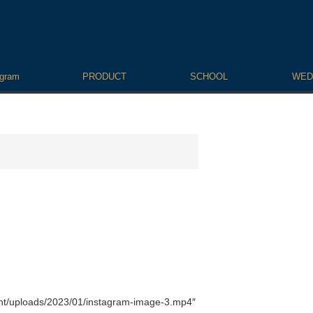
agram
PRODUCT
SCHOOL
WED
ent/uploads/2023/01/instagram-image-3.mp4″