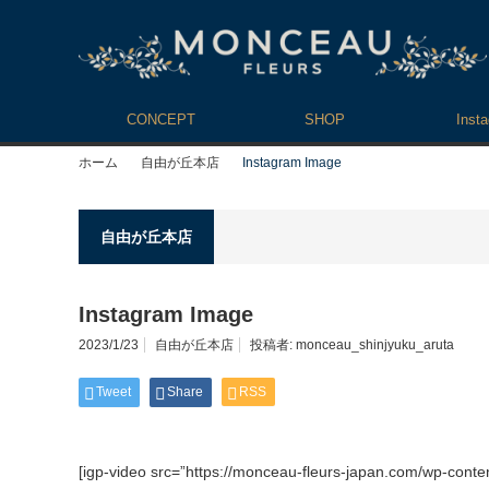
CONCEPT
SHOP
Inst
ホーム
自由が丘本店
Instagram Image
自由が丘本店
Instagram Image
2023/1/23
自由が丘本店
投稿者:
monceau_shinjyuku_aruta
Tweet
Share
RSS
[igp-video src=”https://monceau-fleurs-japan.com/wp-cont