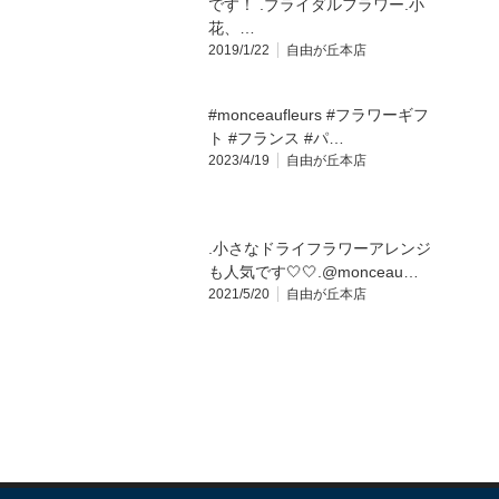
です！ .ブライダルフラワー.小
花、…
2019/1/22
自由が丘本店
#monceaufleurs #フラワーギフ
ト #フランス #パ…
2023/4/19
自由が丘本店
.小さなドライフラワーアレンジ
も人気です️🤍🤍.@monceau…
2021/5/20
自由が丘本店