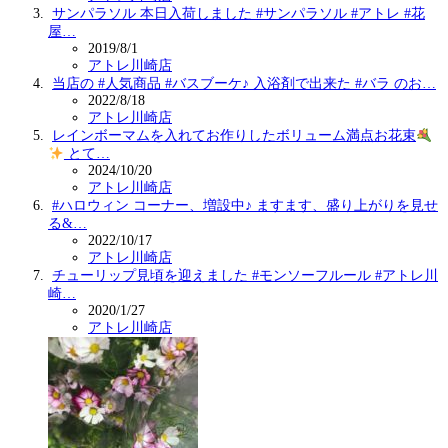
サンパラソル 本日入荷しました #サンパラソル #アトレ #花
屋…
2019/8/1
アトレ川崎店
当店の #人気商品 #バスブーケ♪ 入浴剤で出来た #バラ のお…
2022/8/18
アトレ川崎店
レインボーマムを入れてお作りしたボリューム満点お花束
とて…
2024/10/20
アトレ川崎店
#ハロウィン コーナー、増設中♪ ますます、盛り上がりを見せ
る&…
2022/10/17
アトレ川崎店
チューリップ見頃を迎えました️ #モンソーフルール #アトレ川
崎…
2020/1/27
アトレ川崎店