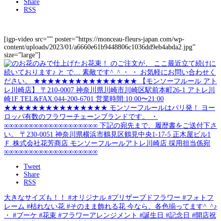
Share
RSS
[igp-video src=”” poster=”https://monceau-fleurs-japan.com/wp-
content/uploads/2023/01/a6660e61b9448806c1036dd9eb4abda2.jpg”
size=”large”]
Tweet
Share
RSS
大きなサイズも！！ #オリジナル #プリザーブドフラワー #フォトフ
レーム #枯れない花 #そのまま飾れる花 今なら、各色揃ってます^_^♪
・ #ブーケ #花束 #フラワーアレンジメント #誕生日 #記念日 #開店祝