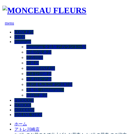
menu
CONCEPT
SHOP
Instagram
Instagram 全店舗アカウント一覧
自由が丘本店
小石川店
中延店
NISHIGINZA店
アトレ川崎店
水沢ロピア店
もとまちユニオン元町店
大船店（Instagram）
仙台三越店
PRODUCT
SCHOOL
WEDDING
ONLINE SHOP
ホーム
アトレ川崎店