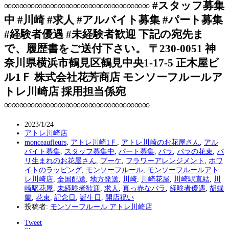
∞∞∞∞∞∞∞∞∞∞∞∞∞∞∞∞∞∞∞ #スタッフ募集
中 #川崎 #求人 #アルバイト募集 #パート募集
#経験者優遇 #未経験者歓迎 下記の宛先ま
で、履歴書をご送付下さい。 〒230-0051 神
奈川県横浜市鶴見区鶴見中央1-17-5 正木屋ビ
ル1Ｆ 株式会社花芳商店 モンソーフルールア
トレ川崎店 採用担当係宛
∞∞∞∞∞∞∞∞∞∞∞∞∞∞∞∞∞∞∞
2023/1/24
アトレ川崎店
monceaufleurs
,
アトレ川崎1Ｆ
,
アトレ川崎のお花屋さん
,
アル
バイト募集
,
スタッフ募集中
,
パート募集
,
バラ
,
バラの花束
,
パ
リ生まれのお花屋さん
,
ブーケ
,
フラワーアレンジメント
,
ホワ
イトのラッピング
,
モンソーフルール
,
モンソーフルールアト
レ川崎店
,
全国配送
,
地方発送
,
川崎
,
川崎花屋
,
川崎駅直結
,
川
崎駅花屋
,
未経験者歓迎
,
求人
,
真っ赤なバラ
,
経験者優遇
,
胡蝶
蘭
,
花束
,
記念日
,
誕生日
,
開店祝い
投稿者:
モンソーフルール アトレ川崎店
Tweet