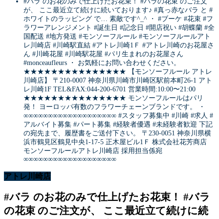
#バラ のお花のみで仕上げたお花束！ #バラの花束 のご注文
が、 ここ最近立て続けに続いております♪ #真っ赤なバラ と #
ホワイトのラッピング で… 素敵です^_^ ・ #ブーケ #花束 #フ
ラワーアレンジメント #誕生日 #記念日 #開店祝い #胡蝶蘭 #全
国配送 #地方発送 #モンソーフルール #モンソーフルールアト
レ川崎店 #川崎駅直結 #アトレ川崎1Ｆ #アトレ川崎のお花屋さ
ん #川崎花屋 #川崎駅花屋 #パリ生まれのお花屋さん
#monceaufleurs ・ お気軽にお問い合わせください。
★★★★★★★★★★★★★★★ 【モンソーフルール アトレ
川崎店】 〒210-0007 神奈川県川崎市川崎区駅前本町26-1 アト
レ川崎1F TEL&FAX:044-200-6701 営業時間:10:00〜21:00
★★★★★★★★★★★★★★★ モンソーフルールはパリ
発！ ヨーロッパ有数のフラワーチェーンブランドです。 ・
∞∞∞∞∞∞∞∞∞∞∞∞∞∞∞∞∞∞∞ #スタッフ募集中 #川崎 #求人 #
アルバイト募集 #パート募集 #経験者優遇 #未経験者歓迎 下記
の宛先まで、履歴書をご送付下さい。 〒230-0051 神奈川県横
浜市鶴見区鶴見中央1-17-5 正木屋ビル1Ｆ 株式会社花芳商店
モンソーフルールアトレ川崎店 採用担当係宛
∞∞∞∞∞∞∞∞∞∞∞∞∞∞∞∞∞∞∞
アトレ川崎店
#バラ のお花のみで仕上げたお花束！ #バラ
の花束 のご注文が、 ここ最近立て続けに続