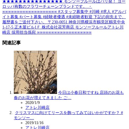
★★★★★★★★★★★★★★★ モンソーフルールはパリ発！ ヨー
ロッパ有数のフラワーチェーンブランドです。 ・
∞∞∞∞∞∞∞∞∞∞∞∞∞∞∞∞∞∞∞ #スタッフ募集中 #川崎 #求人 #アルバ
イト募集 #パート募集 #経験者優遇 #未経験者歓迎 下記の宛先まで、
履歴書をご送付下さい。 〒230-0051 神奈川県横浜市鶴見区鶴見中央
1-17-5 正木屋ビル1Ｆ 株式会社花芳商店 モンソーフルールアトレ川
崎店 採用担当係宛 ∞∞∞∞∞∞∞∞∞∞∞∞∞∞∞∞∞∞∞
関連記事
今日は小春日和ですね️ 店頭のお花も
春のお花が増えてきました ご…
2020/1/9
アトレ川崎店
クリスマスに向けてリースを飾ってみてはいかがですか？ #
モンソー…
2019/11/16
アトレ川崎店