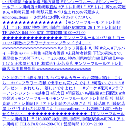
い #胡蝶蘭 #全国配送 #地方発送 #モンソーフルール #モンソーフル
ールアトレ川崎店 #川崎駅直結 #アトレ川崎1Ｆ #アトレ川崎のお花屋
さん #川崎花屋 #川崎駅花屋 #パリ生まれのお花屋さん
#monceaufleurs ・ お気軽にお問い合わせください。
★★★★★★★★★★★★★★★ 【モンソーフルール アトレ川崎
店】 〒210-0007 神奈川県川崎市川崎区駅前本町26-1 アトレ川崎1F
TEL&FAX:044-200-6701 営業時間:10:00〜21:00
★★★★★★★★★★★★★★★ モンソーフルールはパリ発！ ヨー
ロッパ有数のフラワーチェーンブランドです。 ・
∞∞∞∞∞∞∞∞∞∞∞∞∞∞∞∞∞∞∞ #スタッフ募集中 #川崎 #求人 #アルバ
イト募集 #パート募集 #経験者優遇 #未経験者歓迎 下記の宛先まで、
履歴書をご送付下さい。 〒230-0051 神奈川県横浜市鶴見区鶴見中央
1-17-5 正木屋ビル1Ｆ 株式会社花芳商店 モンソーフルールアトレ川
崎店 採用担当係宛 ∞∞∞∞∞∞∞∞∞∞∞∞∞∞∞∞∞∞∞
ひと足先に？ #春を感じる #パステルカラー の お花達♪ 実は、こち
ら… #バスフラワー 石鹸で出来たお花なんです！ #可愛い です^_^ #
プレゼント されたら、 嬉しいですよね！ ・ #ブーケ #花束 #フラワ
ーアレンジメント #誕生日 #記念日 #開店祝い #胡蝶蘭 #全国配送 #地
方発送 #モンソーフルール #モンソーフルールアトレ川崎店 #川崎駅
直結 #アトレ川崎1Ｆ #アトレ川崎のお花屋さん #川崎花屋 #川崎駅花
屋 #パリ生まれのお花屋さん #monceaufleurs ・ お気軽にお問い合わ
せください。 ★★★★★★★★★★★★★★★ 【モンソーフルール
アトレ川崎店】 〒210-0007 神奈川県川崎市川崎区駅前本町26-1 アト
レ川崎1F TEL&FAX:044-200-6701 営業時間:10:00〜21:00