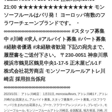
21:00 ★★★★★★★★★★★★★★★ モン
ソーフルールはパリ発！ ヨーロッパ有数のフ
ラワーチェーンブランドです。 ・
∞∞∞∞∞∞∞∞∞∞∞∞∞∞∞∞∞∞∞ #スタッフ募集
中 #川崎 #求人 #アルバイト募集 #パート募集
#経験者優遇 #未経験者歓迎 下記の宛先まで、
履歴書をご送付下さい。 〒230-0051 神奈川県
横浜市鶴見区鶴見中央1-17-5 正木屋ビル1Ｆ
株式会社花芳商店 モンソーフルールアトレ川
崎店 採用担当係宛
∞∞∞∞∞∞∞∞∞∞∞∞∞∞∞∞∞∞∞
2023/1/31
アトレ川崎店
1月31日
,
monceaufleurs
,
アトレ川崎1Ｆ
,
アトレ
川崎のお花屋さん
,
アルバイト募集
,
スタッフ募集中
,
パート募集
,
バスフラワ
ー
,
パリ生まれのお花屋さん
,
ブーケ
,
フラワーアレンジメント
,
プレゼント
,
モ
ンソーフルール
,
モンソーフルールアトレ川崎店
,
全国配送
,
地方発送
,
川崎
,
川