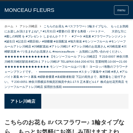
menu
ホーム
アトレ川崎店
こちらのお花も #バスフラワー♪ 1輪タイプなら、 もっとお気軽
にお楽しみ頂けますよね^_^ #1月31日 #愛妻の日 愛する奥様・パートナー、 大切な方に
#癒しの時間 を #プレゼント しませんか？？？ ・ #ブーケ #花束 #フラワーアレンジメント
#誕生日 #記念日 #開店祝い #胡蝶蘭 #全国配送 #地方発送 #モンソーフルール #モンソーフ
ルールアトレ川崎店 #川崎駅直結 #アトレ川崎1Ｆ #アトレ川崎のお花屋さん #川崎花屋 #川
崎駅花屋 #パリ生まれのお花屋さん #monceaufleurs ・ お気軽にお問い合わせください。
★★★★★★★★★★★★★★★ 【モンソーフルール アトレ川崎店】 〒210-0007 神奈川県
川崎市川崎区駅前本町26-1 アトレ川崎1F TEL&FAX:044-200-6701 営業時間:10:00〜21:00
★★★★★★★★★★★★★★★ モンソーフルールはパリ発！ ヨーロッパ有数のフラワーチ
ェーンブランドです。 ・ ∞∞∞∞∞∞∞∞∞∞∞∞∞∞∞∞∞∞∞ #スタッフ募集中 #川崎 #求人 #アル
バイト募集 #パート募集 #経験者優遇 #未経験者歓迎 下記の宛先まで、履歴書をご送付下さ
い。 〒230-0051 神奈川県横浜市鶴見区鶴見中央1-17-5 正木屋ビル1Ｆ 株式会社花芳商店 モ
ンソーフルールアトレ川崎店 採用担当係宛 ∞∞∞∞∞∞∞∞∞∞∞∞∞∞∞∞∞∞∞
アトレ川崎店
こちらのお花も #バスフラワー♪ 1輪タイプな
ら、 もっとお気軽にお楽しみ頂けますよね