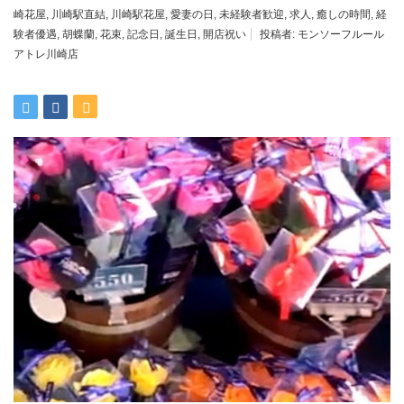
崎花屋
,
川崎駅直結
,
川崎駅花屋
,
愛妻の日
,
未経験者歓迎
,
求人
,
癒しの時間
,
経
験者優遇
,
胡蝶蘭
,
花束
,
記念日
,
誕生日
,
開店祝い
投稿者:
モンソーフルール
アトレ川崎店