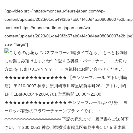
[igp-video src=”https://monceau-fleurs-japan.com/wp-
content/uploads/2023/01/da49f3b57ab64f4c0d4aa08086007e2b.mp
poster=”https://monceau-fleurs-japan.com/wp-
content/uploads/2023/01/da49f3b57ab64f4c0d4aa08086007e2b.jpg
size=”large”]