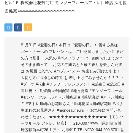
#1月31日 #愛妻の日♪ 本日は『愛妻の日』！ 愛する奥様・
パートナーへの プレゼントは、ご用意頂けましたか？ まだ
の方は是非！ 人気の #バスフラワー は、如何でしょうか？
そのまま飾って、 お花の雰囲気と石鹸の香りを楽しんだ後
は お風呂に入れて #バブルバス を お楽しみ頂けますよ！
大切な方に #癒しの時間 を 差し上げてみませんか？？？ ・
#ブーケ #花束 #フラワーアレンジメント #誕生日 #記念日 #
開店祝い #胡蝶蘭 #全国配送 #地方発送 #モンソーフルール
#モンソーフルールアトレ川崎店 #川崎駅直結 #アトレ川崎1
Ｆ #アトレ川崎のお花屋さん #川崎花屋 #川崎駅花屋 #パリ
生まれのお花屋さん #monceaufleurs ・ お気軽にお問い合
わせください。 ★★★★★★★★★★★★★★★ 【モンソ
ーフルール アトレ川崎店】 〒210-0007 神奈川県川崎市川
崎区駅前本町26-1 アトレ川崎1F TEL&FAX:044-200-6701 営