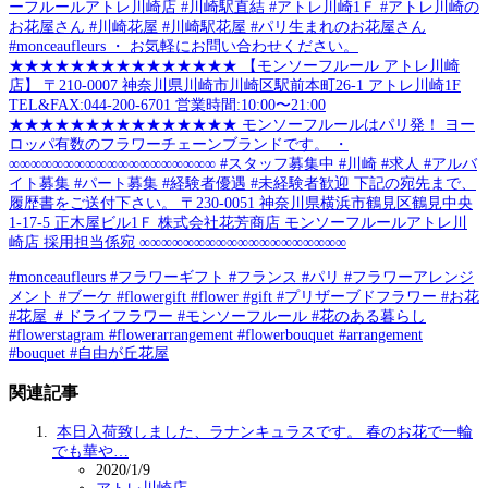
ーフルールアトレ川崎店 #川崎駅直結 #アトレ川崎1Ｆ #アトレ川崎の
お花屋さん #川崎花屋 #川崎駅花屋 #パリ生まれのお花屋さん
#monceaufleurs ・ お気軽にお問い合わせください。
★★★★★★★★★★★★★★★ 【モンソーフルール アトレ川崎
店】 〒210-0007 神奈川県川崎市川崎区駅前本町26-1 アトレ川崎1F
TEL&FAX:044-200-6701 営業時間:10:00〜21:00
★★★★★★★★★★★★★★★ モンソーフルールはパリ発！ ヨー
ロッパ有数のフラワーチェーンブランドです。 ・
∞∞∞∞∞∞∞∞∞∞∞∞∞∞∞∞∞∞∞ #スタッフ募集中 #川崎 #求人 #アルバ
イト募集 #パート募集 #経験者優遇 #未経験者歓迎 下記の宛先まで、
履歴書をご送付下さい。 〒230-0051 神奈川県横浜市鶴見区鶴見中央
1-17-5 正木屋ビル1Ｆ 株式会社花芳商店 モンソーフルールアトレ川
崎店 採用担当係宛 ∞∞∞∞∞∞∞∞∞∞∞∞∞∞∞∞∞∞∞
#monceaufleurs #フラワーギフト #フランス #パリ #フラワーアレンジ
メント #ブーケ #flowergift #flower #gift #プリザーブドフラワー #お花
#花屋 ＃ドライフラワー #モンソーフルール #花のある暮らし
#flowerstagram #flowerarrangement #flowerbouquet #arrangement
#bouquet #自由が丘花屋
関連記事
本日入荷致しました、ラナンキュラスです。 春のお花で一輪
でも華や…
2020/1/9