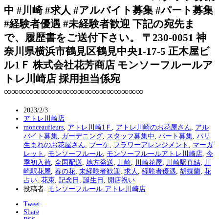
中 #川崎 #求人 #アルバイト募集 #パート募集
#経験者優遇 #未経験者歓迎 下記の宛先ま
で、履歴書をご送付下さい。 〒230-0051 神
奈川県横浜市鶴見区鶴見中央1-17-5 正木屋ビ
ル1Ｆ 株式会社花芳商店 モンソーフルールア
トレ川崎店 採用担当係宛
∞∞∞∞∞∞∞∞∞∞∞∞∞∞∞∞∞∞∞
2023/2/3
アトレ川崎店
monceaufleurs
,
アトレ川崎1Ｆ
,
アトレ川崎のお花屋さん
,
アル
バイト募集
,
ガーデニング
,
スタッフ募集中
,
パート募集
,
パリ
生まれのお花屋さん
,
ブーケ
,
フラワーアレンジメント
,
マーガ
レット
,
モンソーフルール
,
モンソーフルールアトレ川崎店
,
今
季初入荷
,
全国配送
,
地方発送
,
川崎
,
川崎花屋
,
川崎駅直結
,
川
崎駅花屋
,
春の花
,
未経験者歓迎
,
求人
,
経験者優遇
,
胡蝶蘭
,
花
占い
,
花束
,
記念日
,
誕生日
,
開店祝い
投稿者:
モンソーフルール アトレ川崎店
Tweet
Share