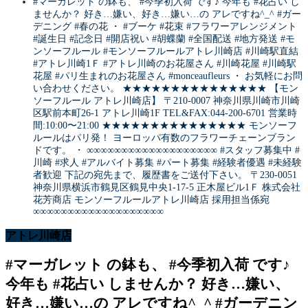
#マーガレット の鉢も、 #今季初入荷 です♪ 今年も #花占い し
ませんか？ 好き…嫌い、好き…嫌い…の アレですね^_^ #ガー
デニング #春の花 ・ #ブーケ #花束 #フラワーアレンジメント
#誕生日 #記念日 #開店祝い #胡蝶蘭 #全国配送 #地方発送 #モ
ンソーフルール #モンソーフルールアトレ川崎店 #川崎駅直結
#アトレ川崎1Ｆ #アトレ川崎のお花屋さん #川崎花屋 #川崎駅
花屋 #パリ生まれのお花屋さん #monceaufleurs ・ お気軽にお問
い合わせください。 ★★★★★★★★★★★★★★★ 【モン
ソーフルール アトレ川崎店】 〒210-0007 神奈川県川崎市川崎
区駅前本町26-1 アトレ川崎1F TEL&FAX:044-200-6701 営業時
間:10:00〜21:00 ★★★★★★★★★★★★★★★ モンソーフ
ルールはパリ発！ ヨーロッパ有数のフラワーチェーンブラン
ドです。 ・ ∞∞∞∞∞∞∞∞∞∞∞∞∞∞∞∞∞∞∞ #スタッフ募集中 #
川崎 #求人 #アルバイト募集 #パート募集 #経験者優遇 #未経験
者歓迎 下記の宛先まで、履歴書をご送付下さい。 〒230-0051
神奈川県横浜市鶴見区鶴見中央1-17-5 正木屋ビル1Ｆ 株式会社
花芳商店 モンソーフルールアトレ川崎店 採用担当係宛
∞∞∞∞∞∞∞∞∞∞∞∞∞∞∞∞∞∞∞
アトレ川崎店
#マーガレット の鉢も、 #今季初入荷 です♪
今年も #花占い しませんか？ 好き…嫌い、
好き…嫌い…の アレですね^_^ #ガーデニン