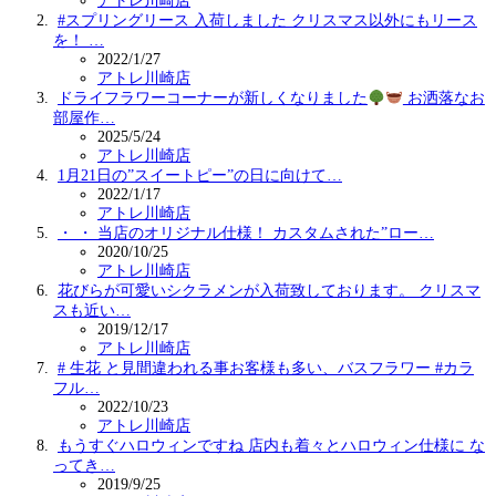
アトレ川崎店
#スプリングリース 入荷しました クリスマス以外にもリース
を！ …
2022/1/27
アトレ川崎店
ドライフラワーコーナーが新しくなりました
お洒落なお
部屋作…
2025/5/24
アトレ川崎店
1月21日の”スイートピー”の日に向けて…
2022/1/17
アトレ川崎店
・ ・ 当店のオリジナル仕様！ カスタムされた”ロー…
2020/10/25
アトレ川崎店
花びらが可愛いシクラメンが入荷致しております。 クリスマ
スも近い…
2019/12/17
アトレ川崎店
# 生花 と見間違われる事お客様も多い、バスフラワー #カラ
フル…
2022/10/23
アトレ川崎店
もうすぐハロウィンですね 店内も着々とハロウィン仕様に な
ってき…
2019/9/25