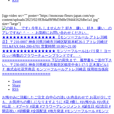
RSS
[igp-video src=”” poster=”https://monceau-fleurs-japan.com/wp-
content/uploads/2023/02/f83b4af8f98d59d0e59444162fdbe1a1.jpg”
size=”large”]
Tweet
Share
RSS
お悔やみに頂戴したご注文 白中心の淡いお色合わせで お花が少しで
も、お気持ちの癒しになりますように #花 #癒し #お悔やみ #お供え
#仏花 ・ #ブーケ #花束 #フラワーアレンジメント #誕生日 #記念日 #
開店祝い #胡蝶蘭 #全国配送 #地方発送 #モンソーフルール #モンソ