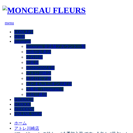
menu
CONCEPT
SHOP
Instagram
Instagram 全店舗アカウント一覧
自由が丘本店
小石川店
中延店
NISHIGINZA店
アトレ川崎店
水沢ロピア店
もとまちユニオン元町店
大船店（Instagram）
仙台三越店
PRODUCT
SCHOOL
WEDDING
ONLINE SHOP
ホーム
アトレ川崎店