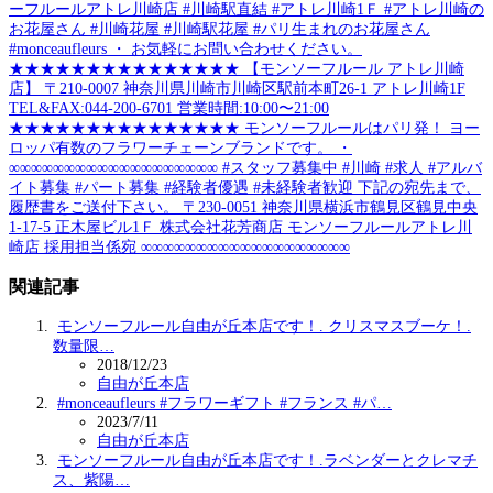
ーフルールアトレ川崎店 #川崎駅直結 #アトレ川崎1Ｆ #アトレ川崎の
お花屋さん #川崎花屋 #川崎駅花屋 #パリ生まれのお花屋さん
#monceaufleurs ・ お気軽にお問い合わせください。
★★★★★★★★★★★★★★★ 【モンソーフルール アトレ川崎
店】 〒210-0007 神奈川県川崎市川崎区駅前本町26-1 アトレ川崎1F
TEL&FAX:044-200-6701 営業時間:10:00〜21:00
★★★★★★★★★★★★★★★ モンソーフルールはパリ発！ ヨー
ロッパ有数のフラワーチェーンブランドです。 ・
∞∞∞∞∞∞∞∞∞∞∞∞∞∞∞∞∞∞∞ #スタッフ募集中 #川崎 #求人 #アルバ
イト募集 #パート募集 #経験者優遇 #未経験者歓迎 下記の宛先まで、
履歴書をご送付下さい。 〒230-0051 神奈川県横浜市鶴見区鶴見中央
1-17-5 正木屋ビル1Ｆ 株式会社花芳商店 モンソーフルールアトレ川
崎店 採用担当係宛 ∞∞∞∞∞∞∞∞∞∞∞∞∞∞∞∞∞∞∞
関連記事
モンソーフルール自由が丘本店です！. クリスマスブーケ！.
数量限…
2018/12/23
自由が丘本店
#monceaufleurs #フラワーギフト #フランス #パ…
2023/7/11
自由が丘本店
モンソーフルール自由が丘本店です！.ラベンダーとクレマチ
ス、紫陽…