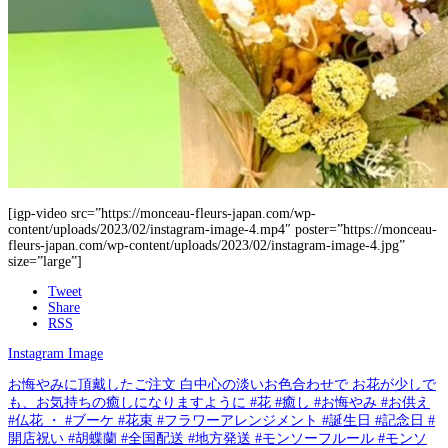
[igp-video src=”https://monceau-fleurs-japan.com/wp-
content/uploads/2023/02/instagram-image-4.mp4″ poster=”https://monceau-
fleurs-japan.com/wp-content/uploads/2023/02/instagram-image-4.jpg”
size=”large”]
Tweet
Share
RSS
Instagram Image
お悔やみに頂戴したご注文 白中心の淡いお色合わせで お花が少しで
も、お気持ちの癒しになりますように #花 #癒し #お悔やみ #お供え
#仏花 ・ #ブーケ #花束 #フラワーアレンジメント #誕生日 #記念日 #
開店祝い #胡蝶蘭 #全国配送 #地方発送 #モンソーフルール #モンソ