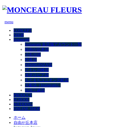
menu
CONCEPT
SHOP
Instagram
Instagram 全店舗アカウント一覧
自由が丘本店
小石川店
中延店
NISHIGINZA店
アトレ川崎店
水沢ロピア店
もとまちユニオン元町店
大船店（Instagram）
仙台三越店
PRODUCT
SCHOOL
WEDDING
ONLINE SHOP
ホーム
自由が丘本店