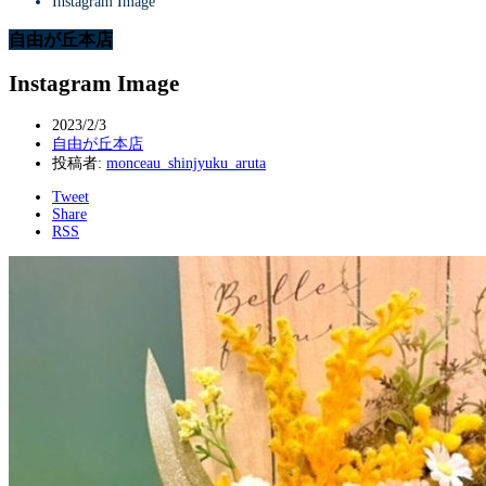
Instagram Image
自由が丘本店
Instagram Image
2023/2/3
自由が丘本店
投稿者:
monceau_shinjyuku_aruta
Tweet
Share
RSS