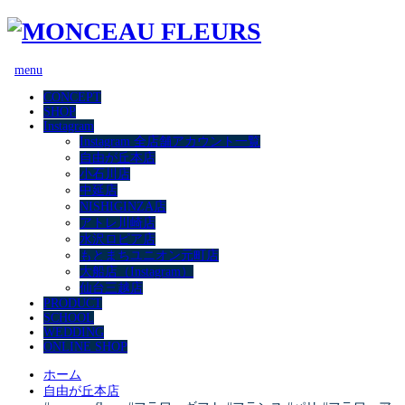
menu
CONCEPT
SHOP
Instagram
Instagram 全店舗アカウント一覧
自由が丘本店
小石川店
中延店
NISHIGINZA店
アトレ川崎店
水沢ロピア店
もとまちユニオン元町店
大船店（Instagram）
仙台三越店
PRODUCT
SCHOOL
WEDDING
ONLINE SHOP
ホーム
自由が丘本店