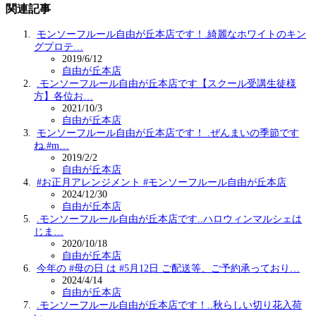
関連記事
モンソーフルール自由が丘本店です！.綺麗なホワイトのキン
グプロテ…
2019/6/12
自由が丘本店
.モンソーフルール自由が丘本店です【スクール受講生徒様
方】各位お…
2021/10/3
自由が丘本店
モンソーフルール自由が丘本店です！ .ぜんまいの季節です
ね.#m…
2019/2/2
自由が丘本店
#お正月アレンジメント #モンソーフルール自由が丘本店
2024/12/30
自由が丘本店
.モンソーフルール自由が丘本店です️..ハロウィンマルシェは
じま…
2020/10/18
自由が丘本店
今年の #母の日 は #5月12日 ご配送等、ご予約承っており…
2024/4/14
自由が丘本店
.モンソーフルール自由が丘本店です！..秋らしい切り花入荷