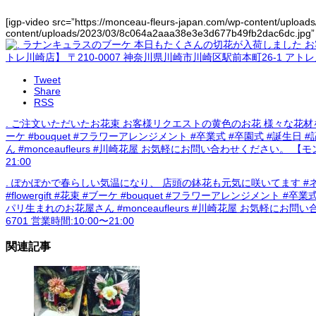
[igp-video src=”https://monceau-fleurs-japan.com/wp-content/uplo
content/uploads/2023/03/8c064a2aaa38e3e3d677b49fb2dac6dc.jpg” s
Tweet
Share
RSS
. ご注文いただいたお花束 お客様リクエストの黄色のお花 様々な花材を入れ
ーケ #bouquet #フラワーアレンジメント #卒業式 #卒園式 #誕
ん #monceaufleurs #川崎花屋 お気軽にお問い合わせください。 【モ
21:00
. ぽかぽかで春らしい気温になり、 店頭の鉢花も元気に咲いてます #ネ
#flowergift #花束 #ブーケ #bouquet #フラワーアレンジメ
パリ生まれのお花屋さん #monceaufleurs #川崎花屋 お気軽にお問い
6701 営業時間:10:00〜21:00
関連記事