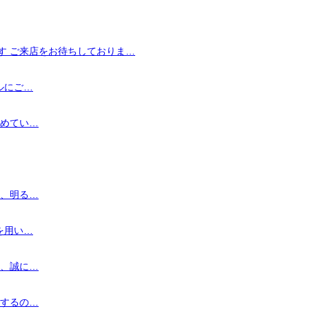
す ご来店をお待ちしておりま…
ルにご…
眺めてい…
ン、明る…
を用い…
き、誠に…
介するの…