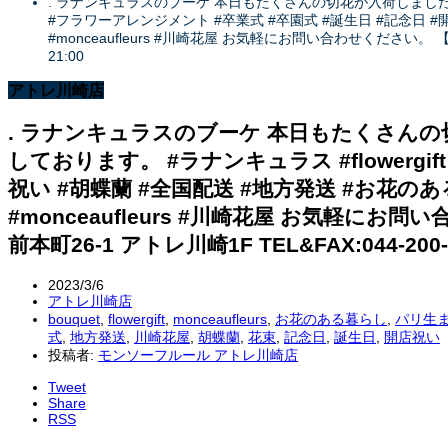
. ラナンキュラスのブーケ 本日もたくさんの切花が入荷しました お客
#フラワーアレンジメント #卒業式 #卒園式 #誕生日 #記念日 
#monceaufleurs #川崎花屋 お気軽にお問い合わせください。 
21:00
アトレ川崎店
. ラナンキュラスのブーケ 本日もたくさん
しております。 #ラナンキュラス #flowergif
祝い #胡蝶蘭 #全国配送 #地方発送 #お花
#monceaufleurs #川崎花屋 お気軽に
前本町26-1 アトレ川崎1F TEL&FAX:044-200-
2023/3/6
アトレ川崎店
bouquet
,
flowergift
,
monceaufleurs
,
お花のある暮らし
,
パリ生
式
,
地方発送
,
川崎花屋
,
胡蝶蘭
,
花束
,
記念日
,
誕生日
,
開店祝い
投稿者:
モンソーフルール アトレ川崎店
Tweet
Share
RSS