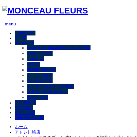
menu
CONCEPT
SHOP
Instagram
Instagram 全店舗アカウント一覧
自由が丘本店
小石川店
中延店
NISHIGINZA店
アトレ川崎店
水沢ロピア店
もとまちユニオン元町店
大船店（Instagram）
仙台三越店
PRODUCT
SCHOOL
WEDDING
ONLINE SHOP
ホーム
アトレ川崎店