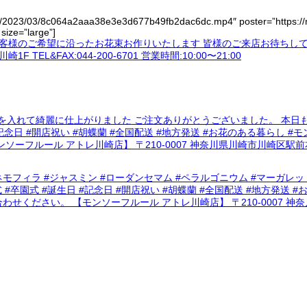
ads/2023/03/8c064a2aaa38e3e3d677b49fb2dac6dc.mp4″ poster=”https:/
ize=”large”]
て綺麗に仕上がりました ご注文ありがとうございました。 本日も皆様のご来店を
生日 #記念日 #開店祝い #胡蝶蘭 #全国配送 #地方発送 #お花のある暮ら
ンソーフルール アトレ川崎店】 〒210-0007 神奈川県川崎市川崎区駅前本町26-1
モフィラ #ジャスミン #ローダンセマム #ペラルゴニウム #マーガレ
ント #卒業式 #卒園式 #誕生日 #記念日 #開店祝い #胡蝶蘭 #全国配送 #地
合わせください。 【モンソーフルール アトレ川崎店】 〒210-0007 神奈川県