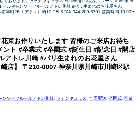
#ラナンキュラス #flowergift #花束 #ブーケ #bouquet
ーフルール #モンソーフルールアトレ川崎 #パリ生まれのお花屋さん
-1 アトレ川崎1F TEL&FAX:044-200-6701 営業時間:10:00〜
お花束お作りいたします 皆様のご来店お待ち
ジメント #卒業式 #卒園式 #誕生日 #記念日 #開店
ルールアトレ川崎 #パリ生まれのお花屋さん
崎店】 〒210-0007 神奈川県川崎市川崎区駅
モンソーフルールアトレ川崎
,
ラナンキュラス
,
全国配送
,
卒園式
,
卒業