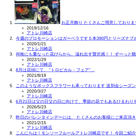
お正月飾り たくさんご用意しておりま
2019/12/16
アトレ川崎店
今週のプロモーションはガーベラです５本390円とリーズナブ
2020/1/21
アトレ川崎店
何枚にも重なった花びらから、溢れ出す贅沢感！！ ずーっと
2022/1/29
アトレ川崎店
8月は店頭にて、 “トロピカル・フェア”…
2021/8/18
アトレ川崎店
このようなボックスフラワーも承っております 送別会シーズ
2020/3/27
アトレ川崎店
6月21日は父の日父の日に向けて、季節の花でもあるひまわり
2026/5/23
アトレ川崎店
昨日のバレンタインデーには、 たくさんのお客様にご来店頂
2021/2/15
アトレ川崎店
こんにちは！モンソーフルールアトレ川崎店です！ 今回ご紹