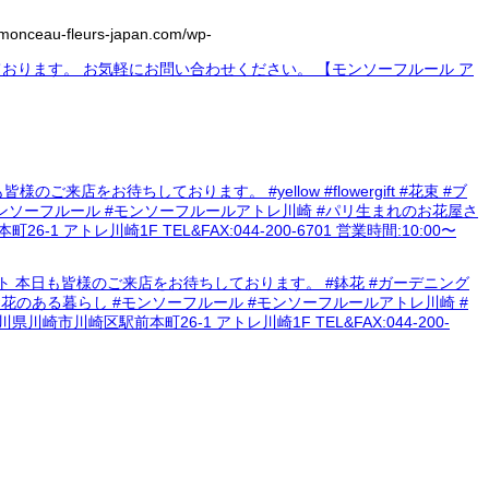
/monceau-fleurs-japan.com/wp-
お待ちしております。 #yellow #flowergift #花束 #ブ
し #モンソーフルール #モンソーフルールアトレ川崎 #パリ生まれのお花屋さ
 アトレ川崎1F TEL&FAX:044-200-6701 営業時間:10:00〜
ット 本日も皆様のご来店をお待ちしております。 #鉢花 #ガーデニング
方発送 #お花のある暮らし #モンソーフルール #モンソーフルールアトレ川崎 #
川崎市川崎区駅前本町26-1 アトレ川崎1F TEL&FAX:044-200-