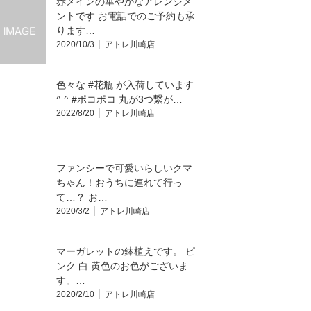
赤メインの華やかなアレンジメ
ントです お電話でのご予約も承
ります…
2020/10/3
アトレ川崎店
色々な #花瓶 が入荷しています
^ ^ #ポコポコ 丸が3つ繋が…
2022/8/20
アトレ川崎店
ファンシーで可愛いらしいクマ
ちゃん！おうちに連れて行っ
て…？ お…
2020/3/2
アトレ川崎店
マーガレットの鉢植えです。 ピ
ンク 白 黄色のお色がございま
す。…
2020/2/10
アトレ川崎店