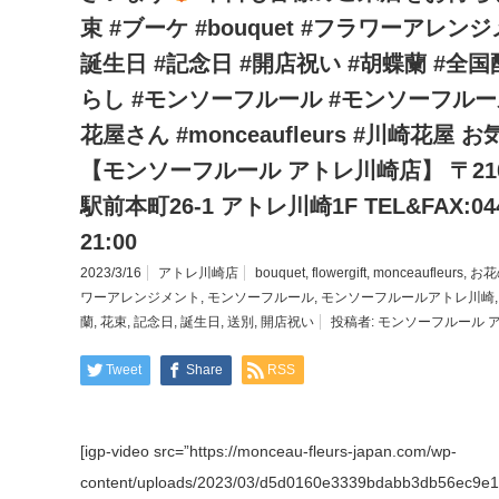
束 #ブーケ #bouquet #フラワーアレンジ
誕生日 #記念日 #開店祝い #胡蝶蘭 #全
らし #モンソーフルール #モンソーフル
花屋さん #monceaufleurs #川崎花
【モンソーフルール アトレ川崎店】 〒210
駅前本町26-1 アトレ川崎1F TEL&FAX:044
21:00
2023/3/16
アトレ川崎店
bouquet
,
flowergift
,
monceaufleurs
,
お花
ワーアレンジメント
,
モンソーフルール
,
モンソーフルールアトレ川崎
蘭
,
花束
,
記念日
,
誕生日
,
送別
,
開店祝い
投稿者:
モンソーフルール 
Tweet
Share
RSS
[igp-video src=”https://monceau-fleurs-japan.com/wp-
content/uploads/2023/03/d5d0160e3339bdabb3db56ec9e135