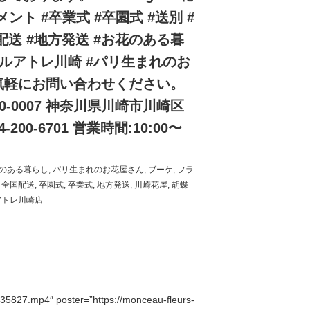
メント #卒業式 #卒園式 #送別 #
国配送 #地方発送 #お花のある暮
ールアトレ川崎 #パリ生まれのお
屋 お気軽にお問い合わせください。
-0007 神奈川県川崎市川崎区
-200-6701 営業時間:10:00〜
のある暮らし
,
パリ生まれのお花屋さん
,
ブーケ
,
フラ
,
全国配送
,
卒園式
,
卒業式
,
地方発送
,
川崎花屋
,
胡蝶
アトレ川崎店
827.mp4″ poster=”https://monceau-fleurs-