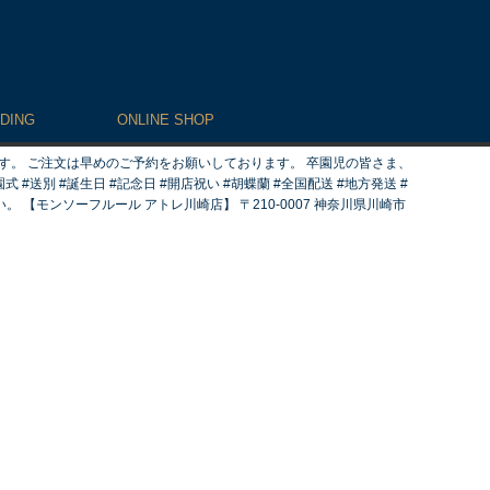
DING
ONLINE SHOP
す。 ご注文は早めのご予約をお願いしております。 卒園児の皆さま、
園式 #送別 #誕生日 #記念日 #開店祝い #胡蝶蘭 #全国配送 #地方発送 #
い。 【モンソーフルール アトレ川崎店】 〒210-0007 神奈川県川崎市