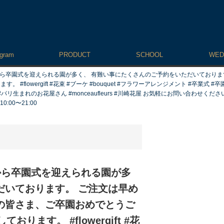
agram
PRODUCT
SCHOOL
WED
末から卒園式を迎えられる園が多く、 有難い事にたくさんのご予約をいただいておりま
flowergift #花束 #ブーケ #bouquet #フラワーアレンジメント #卒業式 #卒
生まれのお花屋さん #monceaufleurs #川崎花屋 お気軽にお問い合わせくださ
0:00〜21:00
から卒園式を迎えられる園が多
だいております。 ご注文は早め
の皆さま、ご卒園おめでとうご
ます。 #flowergift #花