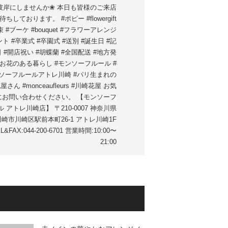
彼岸にしませんか❀ 本日も皆様のご来店
待ちしております。 #ポピー #flowergift
束 #ブーケ #bouquet #フラワーアレンジ
ト #卒業式 #卒園式 #送別 #誕生日 #記
 #開店祝い #胡蝶蘭 #全国配送 #地方発
#お花のある暮らし #モンソーフルール #
ソーフルールアトレ川崎 #パリ生まれの
屋さん #monceaufleurs #川崎花屋 お気
にお問い合わせください。 【モンソーフ
 アトレ川崎店】 〒210-0007 神奈川県
川崎市川崎区駅前本町26-1 アトレ川崎1F
L&FAX:044-200-6701 営業時間:10:00〜
21:00