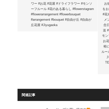
ワー #お花 #花屋 #ドライフラワー #モンソ
お
ーフルール #花のある暮らし #flowerstagram
をお
#flowerarrangement #flowerbouquet
#花
#arrangement #bouquet #自由が丘 #自由が
メン
丘花屋 #Jiyugaoka
念日
送 
モン
お花
軽
ルール
TE
関連記事