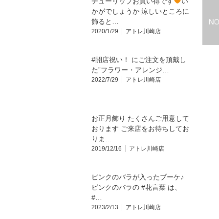
チューリップお買い得です
い
かがでしょうか 涼しいところに
飾ると…
2020/1/29
アトレ川崎店
#開店祝い！ にご注文を頂戴し
た”フラワー・アレンジ…
2022/7/29
アトレ川崎店
お正月飾り たくさんご用意して
おります ご来店をお待ちしてお
りま…
2019/12/16
アトレ川崎店
ピンクのバラが入ったブーケ♪
ピンクのバラの #花言葉 は、
#…
2023/2/13
アトレ川崎店