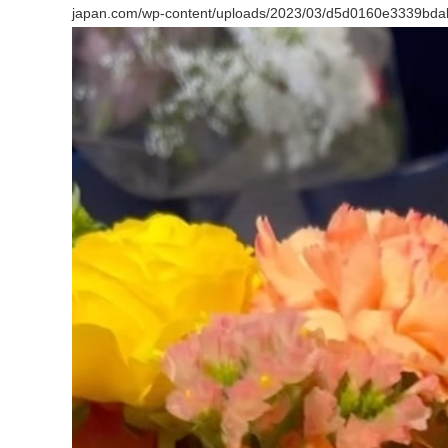
japan.com/wp-content/uploads/2023/03/d5d0160e3339bdab