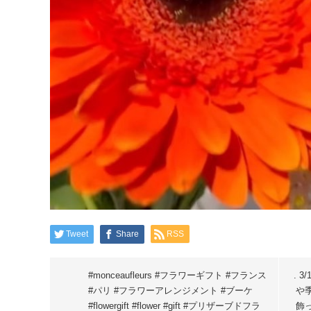
Tweet
Share
RSS
#monceaufleurs #フラワーギフト #フランス
. 
#パリ #フラワーアレンジメント #ブーケ
や
#flowergift #flower #gift #プリザーブドフラ
飾