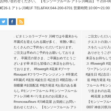
. ビタミンカラーブーケ 川崎では今週末から
. ご注文いただ
卒園式を迎えられる園が多く、 有難い事に
クエストの淡い
たくさんのご予約をいただいております。
スをたっぷり入
ご注文は早めのご予約をお願いしておりま
ありがとうござ
す。 卒園児の皆さま、ご卒園おめでとうご
来店をお待ちして
ざいます🏵️ 本日も皆様のご来店をお待ちし
ス #flowergift
ております。 #flowergift #花束 #ブーケ
ワーアレンジメン
#bouquet #フラワーアレンジメント #卒業式
#誕生日 #記念日
#卒園式 #送別 #誕生日 #記念日 #開店祝い #
送 #地方発送 
胡蝶蘭 #全国配送 #地方発送 #お花のある暮
フルール #モン
らし #モンソーフルール #モンソーフルール
リ生まれのお花屋さん
アトレ川崎 #パリ生まれのお花屋さん
崎花屋 お気
#monceaufleurs #川崎花屋 お気軽にお問い
【モンソーフルー
合わせください。 【モンソーフルール アト
0007 神奈川県