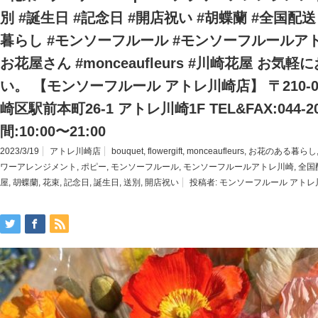
別 #誕生日 #記念日 #開店祝い #胡蝶蘭 #全国配
暮らし #モンソーフルール #モンソーフルールア
お花屋さん #monceaufleurs #川崎花屋 お気
い。 【モンソーフルール アトレ川崎店】 〒210-
崎区駅前本町26-1 アトレ川崎1F TEL&FAX:044-20
間:10:00〜21:00
2023/3/19
アトレ川崎店
bouquet
,
flowergift
,
monceaufleurs
,
お花のある暮らし
ワーアレンジメント
,
ポピー
,
モンソーフルール
,
モンソーフルールアトレ川崎
,
全国
屋
,
胡蝶蘭
,
花束
,
記念日
,
誕生日
,
送別
,
開店祝い
投稿者:
モンソーフルール アトレ