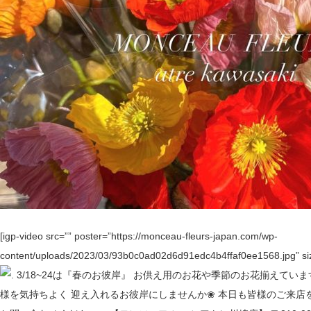
[igp-video src=”” poster=”https://monceau-fleurs-japan.com/wp-
content/uploads/2023/03/93b0c0ad02d6d91edc4b4ffaf0ee1568.jpg” siz