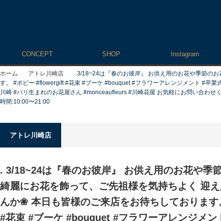
CONCEPT
SHOP
Instagram
ホーム
アトレ川崎店
. 3/18~24は『春のお彼岸』 お供え用のお花や季
す。 #ポピー #flowergift #花束 #ブーケ #bouquet #フラワーアレンジメ
川崎 #パリ生まれのお花屋さん #monceaufleurs #川崎花屋 お気軽にお問い合わせくた
時間:10:00〜21:00
アトレ川崎店
. 3/18~24は『春のお彼岸』 お供え用のお花や
綺麗にお花を飾って、ご先祖様を気持ちよく 迎
んか❀ 本日も皆様のご来店をお待ちしております。 #ポピ
#花束 #ブーケ #bouquet #フラワーアレンジメン