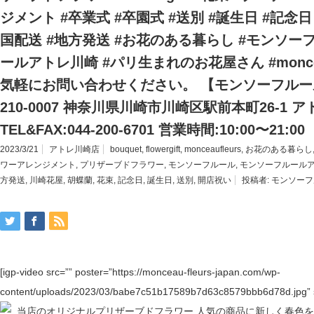
ジメント #卒業式 #卒園式 #送別 #誕生日 #記念日
国配送 #地方発送 #お花のある暮らし #モンソー
ールアトレ川崎 #パリ生まれのお花屋さん #monceau
気軽にお問い合わせください。 【モンソーフルー
210-0007 神奈川県川崎市川崎区駅前本町26-1 ア
TEL&FAX:044-200-6701 営業時間:10:00〜21:00
2023/3/21
アトレ川崎店
bouquet
,
flowergift
,
monceaufleurs
,
お花のある暮らし
ワーアレンジメント
,
プリザーブドフラワー
,
モンソーフルール
,
モンソーフルール
方発送
,
川崎花屋
,
胡蝶蘭
,
花束
,
記念日
,
誕生日
,
送別
,
開店祝い
投稿者:
モンソーフ
[igp-video src=”” poster=”https://monceau-fleurs-japan.com/wp-
content/uploads/2023/03/babe7c51b17589b7d63c8579bbb6d78d.jpg” s