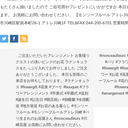
. ご注文いただいたアレンジメント お客様リ
#monceaufle
クエストの淡いピンクのお花 ラナンキュラ
#パリ #フラ
スをたっぷり入れてお作りしました ご注文
#flowergift 
ありがとうございました。 本日も皆様のご
ワー #お花 #花
来店をお待ちしております。 #ラナンキュラ
ーフルール #花のある
ス #flowergift #花束 #ブーケ #bouquet #フラ
#flower
ワーアレンジメント #卒業式 #卒園式 #送別
#arrangemen
#誕生日 #記念日 #開店祝い #胡蝶蘭 #全国配
送 #地方発送 #お花のある暮らし #モンソー
フルール #モンソーフルールアトレ川崎 #パ
リ生まれのお花屋さん #monceaufleurs #川
崎花屋 お気軽にお問い合わせください。