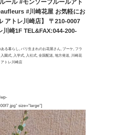
フルール #モンソーフルールアト
ufleurs #川崎花屋 お気軽にお
アトレ川崎店】 〒210-0007
F TEL&FAX:044-200-
のある暮らし
,
パリ生まれのお花屋さん
,
ブーケ
,
フラ
,
入園式
,
入学式
,
入社式
,
全国配送
,
地方発送
,
川崎花
 アトレ川崎店
/wp-
f7.jpg” size=”large”]