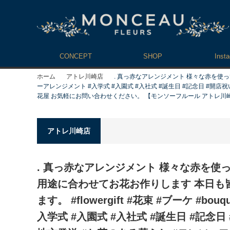
CONCEPT
SHOP
Inst
ホーム
アトレ川崎店
. 真っ赤なアレンジメント 様々な赤を使って
ーアレンジメント #入学式 #入園式 #入社式 #誕生日 #記念日 #開店祝
花屋 お気軽にお問い合わせください。 【モンソーフルール アトレ川崎店】 〒21
アトレ川崎店
. 真っ赤なアレンジメント 様々な赤を使
用途に合わせてお花お作りします 本日も
ます。 #flowergift #花束 #ブーケ #b
入学式 #入園式 #入社式 #誕生日 #記念日 