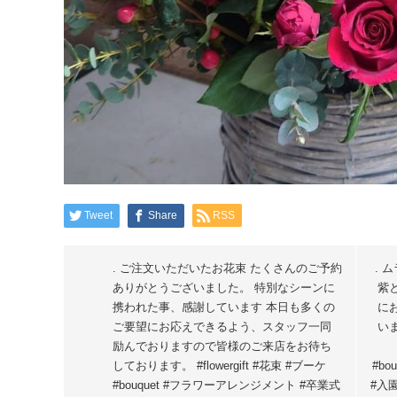
Tweet
Share
RSS
. ご注文いただいたお花束 たくさんのご予約
. 
ありがとうございました。 特別なシーンに
紫
携われた事、感謝しています 本日も多くの
に
ご要望にお応えできるよう、スタッフ一同
い
励んでおりますので皆様のご来店をお待ち
しております。 #flowergift #花束 #ブーケ
#b
#bouquet #フラワーアレンジメント #卒業式
#入