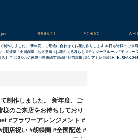
agram
PRODUCT
SCHOOL
WED
制作しました。 新年度、ご用途に合わせてお花お作りします 本日も皆様のご来店をお待ちしており
い #胡蝶蘭 #全国配送 #地方発送 #お花のある暮らし #モンソーフルール #モンソーフルー
0-0007 神奈川県川崎市川崎区駅前本町26-1 アトレ川崎1F TEL&FAX:044-200-
って制作しました。 新年度、ご
皆様のご来店をお待ちしており
ouquet #フラワーアレンジメント #
#開店祝い #胡蝶蘭 #全国配送 #