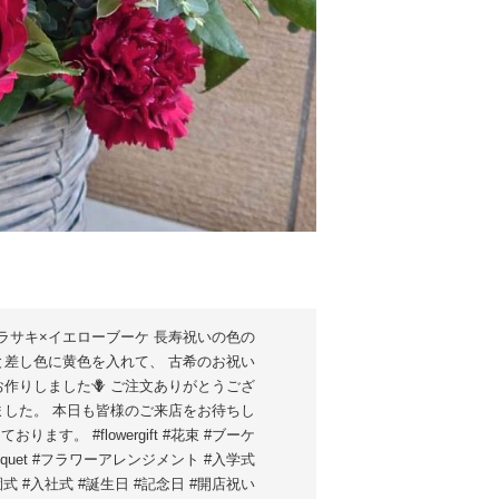
ムラサキ×イエローブーケ 長寿祝いの色の
と差し色に黄色を入れて、 古希のお祝い
お作りしました🪻 ご注文ありがとうござ
ました。 本日も皆様のご来店をお待ちし
ております。 #flowergift #花束 #ブーケ
ouquet #フラワーアレンジメント #入学式
園式 #入社式 #誕生日 #記念日 #開店祝い