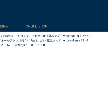
DING
ONLINE SHOP
ます。 #flowergift #花束 #ブーケ #bouquet #フラワ
ルアトレ川崎 #パリ生まれのお花屋さん #monceaufleurs #川崎
6701 営業時間:10:00〜21:00