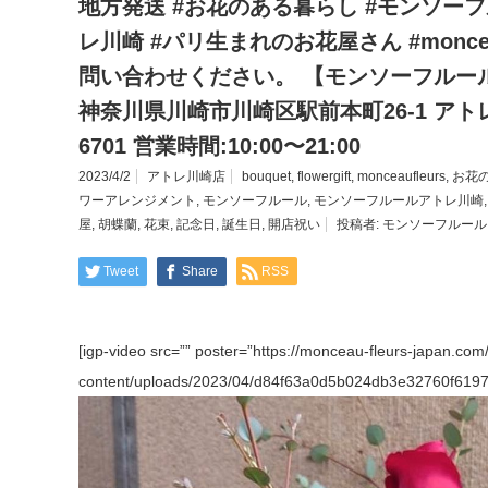
地方発送 #お花のある暮らし #モンソー
レ川崎 #パリ生まれのお花屋さん #moncea
問い合わせください。 【モンソーフルール 
神奈川県川崎市川崎区駅前本町26-1 アトレ川崎1
6701 営業時間:10:00〜21:00
2023/4/2
アトレ川崎店
bouquet
,
flowergift
,
monceaufleurs
,
お花
ワーアレンジメント
,
モンソーフルール
,
モンソーフルールアトレ川崎
屋
,
胡蝶蘭
,
花束
,
記念日
,
誕生日
,
開店祝い
投稿者:
モンソーフルール
Tweet
Share
RSS
[igp-video src=”” poster=”https://monceau-fleurs-japan.com
content/uploads/2023/04/d84f63a0d5b024db3e32760f619700