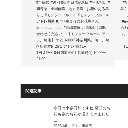
#卒園式 #送別 #誕生日 #記念日 #開店祝い #
#
胡蝶蘭 #全国配送 #地方発送 #お花のある暮
暮ら
らし #モンソーフルール #モンソーフルール
アトレ川崎 #パリ生まれのお花屋さん
#m
#monceaufleurs #川崎花屋 お気軽にお問い
合わ
合わせください。 【モンソーフルール アト
レ川
レ川崎店】 〒210-0007 神奈川県川崎市川崎
区駅前本町26-1 アトレ川崎1F
TE
TEL&FAX:044-200-6701 営業時間:10:00〜
21:00
関連記事
今日は小春日和ですね️ 店頭のお
花も春のお花が増えてきました
ご…
2020/1/9
アトレ川崎店