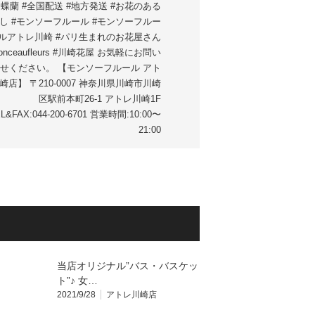
胡蝶蘭 #全国配送 #地方発送 #お花のある
し #モンソーフルール #モンソーフルー
ルアトレ川崎 #パリ生まれのお花屋さん
onceaufleurs #川崎花屋 お気軽にお問い
せください。 【モンソーフルール アト
崎店】 〒210-0007 神奈川県川崎市川崎
区駅前本町26-1 アトレ川崎1F
L&FAX:044-200-6701 営業時間:10:00〜
21:00
当店オリジナル”バス・バスケッ
ト”♪ 女…
2021/9/28
アトレ川崎店