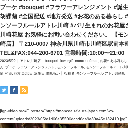
ブーケ #bouquet #フラワーアレンジメント #誕生
胡蝶蘭 #全国配送 #地方発送 #お花のある暮らし 
ンソーフルールアトレ川崎 #パリ生まれのお花屋さん #m
川崎花屋 お気軽にお問い合わせください。 【モ
崎店】 〒210-0007 神奈川県川崎市川崎区駅前本町
TEL&FAX:044-200-6701 営業時間:10:00〜21:00
2023/5/22
アトレ川崎店
bouquet
,
flowergift
,
monceaufleurs
,
お花のある暮らし
ん
,
ブーケ
,
フラワーアレンジメント
,
モンソーフルール
,
モンソーフルールアトレ川
蘭
,
芍薬
,
花束
,
記念日
,
誕生日
,
開店祝い
投稿者:
モンソーフルール アトレ川崎店
[igp-video src=”” poster=”https://monceau-fleurs-japan.com/wp-
content/uploads/2023/05/e1d66e35506dcbd6da9a89a45e132419.jpg” s