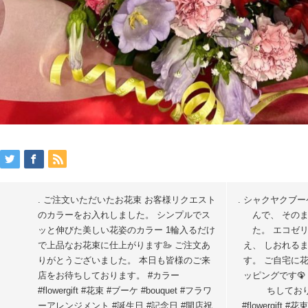
. ご注文いただいたお花束 お客様リクエスト
. シャクヤクブ
のカラーをお入れしました。 シンプルでス
んで、 その
ッと伸びた美しい花姿のカラー 1輪入るだけ
た。 エコゼ
で上品なお花束に仕上がります🦢 ご注文あ
え、 しおれる
りがとうございました。 本日も皆様のご来
す。 ご自宅に
店をお待ちしております。 #カラー
ッピングです
#flowergift #花束 #ブーケ #bouquet #フラワ
ちしており
ーアレンジメント #誕生日 #記念日 #開店祝
#flowergift 