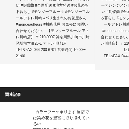
い #胡蝶蘭 #全国配送 #地方発送 #お花のあ
ーアレンジメント
る暮らし #モンソーフルール #モンソーフル
い #胡蝶蘭 #全
ールアトレ川崎 #パリ生まれのお花屋さん
る暮らし #モン
#monceaufleurs #川崎花屋 お気軽にお問い
ールアトレ川崎
合わせください。 【モンソーフルール アト
#monceaufl
レ川崎店】 〒210-0007 神奈川県川崎市川崎
合わせください
区駅前本町26-1 アトレ川崎1F
レ川崎店】 〒21
TEL&FAX:044-200-6701 営業時間:10:00〜
区
21:00
TEL&FAX:044
関連記事
. カラーブーケ承ります 当店で
は染め花を豊富に取り揃えてい
るの…