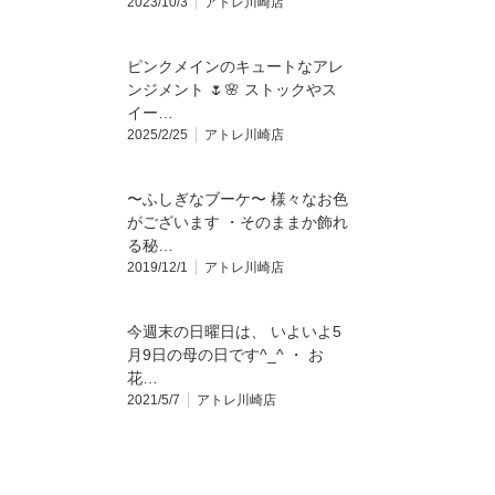
2023/10/3
アトレ川崎店
ピンクメインのキュートなアレ
ンジメント 🌷🌸 ストックやス
イー…
2025/2/25
アトレ川崎店
〜ふしぎなブーケ〜 様々なお色
がございます ・そのままか飾れ
る秘…
2019/12/1
アトレ川崎店
今週末の日曜日は、 いよいよ5
月9日の母の日です^_^ ・ お
花…
2021/5/7
アトレ川崎店