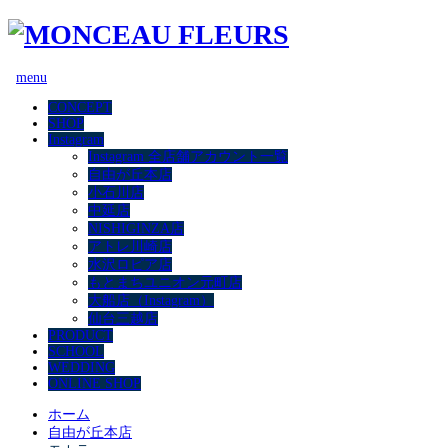
menu
CONCEPT
SHOP
Instagram
Instagram 全店舗アカウント一覧
自由が丘本店
小石川店
中延店
NISHIGINZA店
アトレ川崎店
水沢ロピア店
もとまちユニオン元町店
大船店（Instagram）
仙台三越店
PRODUCT
SCHOOL
WEDDING
ONLINE SHOP
ホーム
自由が丘本店