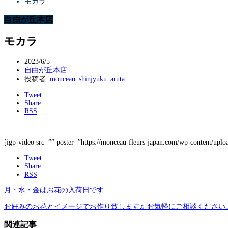
モカラ️
自由が丘本店
モカラ️
2023/6/5
自由が丘本店
投稿者:
monceau_shinjyuku_aruta
Tweet
Share
RSS
[igp-video src=”” poster=”https://monceau-fleurs-japan.com/wp-content/up
Tweet
Share
RSS
月・水・金はお花の入荷日です
お好みのお花とイメージでお作り致します♫ お気軽にご相談ください
関連記事