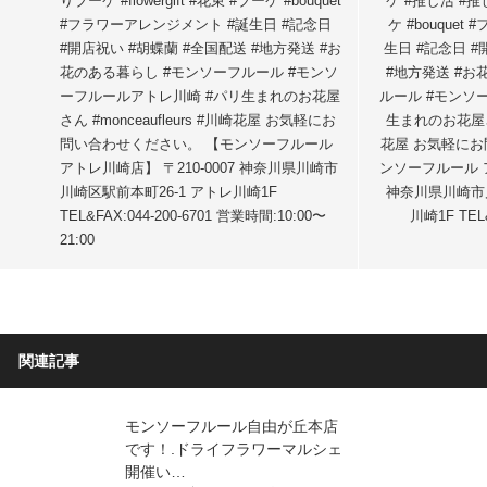
りブーケ #flowergift #花束 #ブーケ #bouquet
ケ #推し活 #推し事
#フラワーアレンジメント #誕生日 #記念日
ケ #bouque
#開店祝い #胡蝶蘭 #全国配送 #地方発送 #お
生日 #記念日 #
花のある暮らし #モンソーフルール #モンソ
#地方発送 #お
ーフルールアトレ川崎 #パリ生まれのお花屋
ルール #モンソ
さん #monceaufleurs #川崎花屋 お気軽にお
生まれのお花屋さん 
問い合わせください。 【モンソーフルール
花屋 お気軽にお
アトレ川崎店】 〒210-0007 神奈川県川崎市
ンソーフルール ア
川崎区駅前本町26-1 アトレ川崎1F
神奈川県川崎市川
TEL&FAX:044-200-6701 営業時間:10:00〜
川崎1F TEL&
21:00
関連記事
モンソーフルール自由が丘本店
です！.ドライフラワーマルシェ
開催い…