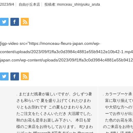
2023/9/4
自由が丘本店
投稿者:
monceau_shinjyuku_aruta
[igp-video src=”https://monceau-fleurs-japan.com/wp-
content/uploads/2023/09/f1ffa3c0d3984c4881e55b9412e10b42-1.mp4″ 
japan.com/wp-content/uploads/2023/09/f1ffa3c0d3984c4881e55b9412e1
. まだまだ残暑が厳しいですが、少しずつ暑
. カラーブーケ
さも和らいで 夏を盛り上げてくれたひまわ
富に取り揃えて
りともお別れです この夏もひまわりを入れ
や大切な方への
たご注文をたくさんいただき 大活躍でした,
ーでお作りが出
秋のお花も是非お楽しみ下さい。 本日も皆
た色のお花を添
様のご来店をお待ちしております。 #ひまわ
のご来店をお待ち