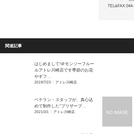
TEL&FAX:044
関連記事
はじめまして!＠モンソーフルー
ルアトレ川崎店です季節のお花
やギフ…
2019/7/23
アトレ川崎店
ベテラン・スタッフが、真心込
めて制作した”プリザーブ…
2021/3/1
アトレ川崎店