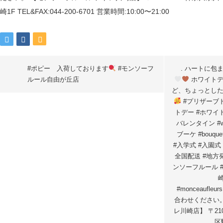
#ポピー 入荷しております
#モンソーフ
. ハートに包
ルール自由が丘店
ホワイトデ
ど、ちょっとし
#プリザーブド
トデー #ホワイ
バレンタイン #whit
ブーケ #bouq
#入学式 #入園式 
全国配送 #地方
ンソーフルール 
#monceaufl
合わせください
レ川崎店】 〒21
区