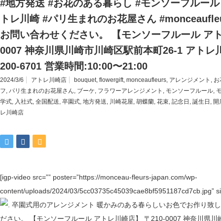
#地方発送 #お花のある暮らし #モンソーフルール
トレ川崎 #パリ生まれのお花屋さん #monceaufle
お問い合わせください。 【モンソーフルール アトレ
0007 神奈川県川崎市川崎区駅前本町26-1 アトレ川崎1
200-6701 営業時間:10:00〜21:00
2024/3/6
アトレ川崎店
bouquet
,
flowergift
,
monceaufleurs
,
アレンジメント
,
お
フ
,
パリ生まれのお花屋さん
,
ブーケ
,
フラワーアレンジメント
,
モンソーフルール
,
学式
,
入社式
,
全国配送
,
卒園式
,
地方発送
,
川崎花屋
,
胡蝶蘭
,
花束
,
記念日
,
誕生日
,
開
レ川崎店
[igp-video src=”” poster=”https://monceau-fleurs-japan.com/wp-
content/uploads/2024/03/5cc03735c45039cae8bf5951187cd7cb.jpg” si