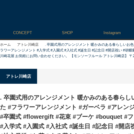
CONCEPT
SHOP
Instagram
ホーム
アトレ川崎店
. 卒園式用のアレンジメント 暖かみのある春らしいお色でお作り
ラワーアレンジメント #入学式 #入園式 #入社式 #誕生日 #記念日 #開店祝い #胡蝶蘭
川崎花屋 お気軽にお問い合わせください。 【モンソーフルール アトレ川崎店】 〒210-0007
アトレ川崎店
. 卒園式用のアレンジメント 暖かみのある春ら
た️ #フラワーアレンジメント #ガーベラ #アレン
#卒園式 #flowergift #花束 #ブーケ #bouqu
#入学式 #入園式 #入社式 #誕生日 #記念日 #開店