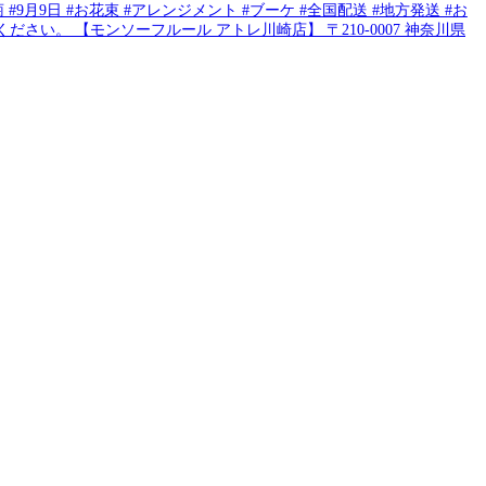
 #9月9日 #お花束 #アレンジメント #ブーケ #全国配送 #地方発送 #お
ださい。 【モンソーフルール アトレ川崎店】 〒210-0007 神奈川県