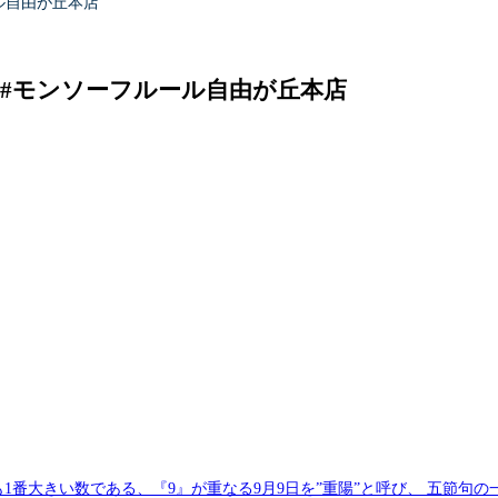
ル自由が丘本店
#モンソーフルール自由が丘本店
番大きい数である、『9』が重なる9月9日を”重陽”と呼び、 五節句