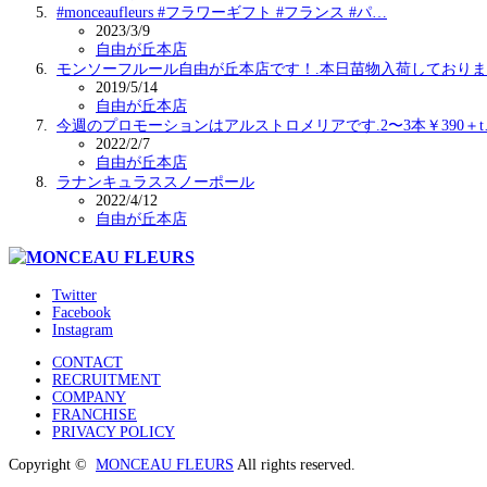
#monceaufleurs #フラワーギフト #フランス #パ…
2023/3/9
自由が丘本店
モンソーフルール自由が丘本店です！.本日苗物入荷しておりま
2019/5/14
自由が丘本店
今週のプロモーションはアルストロメリアです.2〜3本￥390＋t
2022/2/7
自由が丘本店
ラナンキュラススノーポール
2022/4/12
自由が丘本店
Twitter
Facebook
Instagram
CONTACT
RECRUITMENT
COMPANY
FRANCHISE
PRIVACY POLICY
Copyright ©
MONCEAU FLEURS
All rights reserved.