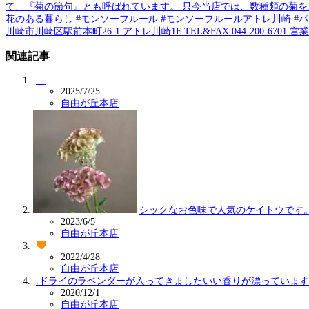
て、『菊の節句』とも呼ばれています。 只今当店では、数種類の菊
花のある暮らし #モンソーフルール #モンソーフルールアトレ川崎 #パリ生ま
川崎市川崎区駅前本町26-1 アトレ川崎1F TEL&FAX:044-200-6701 営業時間
関連記事
2025/7/25
自由が丘本店
シックなお色味で人気のケイトウです
2023/6/5
自由が丘本店
2022/4/28
自由が丘本店
.ドライのラベンダーが入ってきましたいい香りが漂っていま
2020/12/1
自由が丘本店