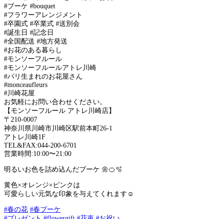
#ブーケ #bouquet
#フラワーアレンジメント
#卒園式 #卒業式 #送別会
#誕生日 #記念日
#全国配送 #地方発送
#お花のある暮らし
#モンソーフルール
#モンソーフルールアトレ川崎
#パリ生まれのお花屋さん
#monceaufleurs
#川崎花屋
お気軽にお問い合わせください。
【モンソーフルール アトレ川崎店】
〒210-0007
神奈川県川崎市川崎区駅前本町26-1
アトレ川崎1F
TEL&FAX:044-200-6701
営業時間:10:00〜21:00
明るいお色を詰め込んだブーケ 🌼🍊🫧
黄色×オレンジ×ピンクは
可愛らしい元気な印象を与えてくれます☺️
#春の花
#春ブーケ
#プレゼント
#flowergift
#花束
#お祝い