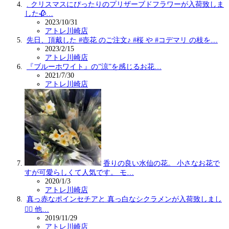
. クリスマスにぴったりのプリザーブドフラワーが入荷致しま
した🥀…
2023/10/31
アトレ川崎店
先日、頂戴した #壺花 のご注文♪ #桜 や #コデマリ の枝を…
2023/2/15
アトレ川崎店
『ブルー️ホワイト』の”涼”を感じるお花…
2021/7/30
アトレ川崎店
香りの良い水仙の花。 小さなお花で
すが可愛らしくて人気です。 モ…
2020/1/3
アトレ川崎店
真っ赤なポインセチアと 真っ白なシクラメンが入荷致しまし
た🏻 他…
2019/11/29
アトレ川崎店