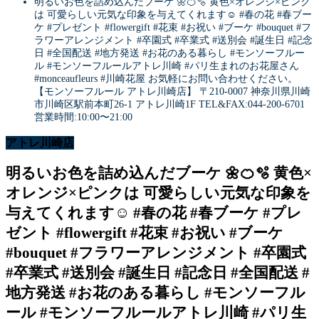
明るいお色を詰め込んだブーケ 🌼🍊🫧 黄色×オレンジ×ピンク
は 可愛らしい元気な印象を与えてくれます☺️ #春の花 #春ブー
ケ #プレゼント #flowergift #花束 #お祝い #ブーケ #bouquet #フ
ラワーアレンジメント #卒園式 #卒業式 #送別会 #誕生日 #記念
日 #全国配送 #地方発送 #お花のある暮らし #モンソーフルー
ル #モンソーフルールアトレ川崎 #パリ生まれのお花屋さん
#monceaufleurs #川崎花屋 お気軽にお問い合わせください。
【モンソーフルール アトレ川崎店】 〒210-0007 神奈川県川崎
市川崎区駅前本町26-1 アトレ川崎1F TEL&FAX:044-200-6701
営業時間:10:00〜21:00
アトレ川崎店
明るいお色を詰め込んだブーケ 🌼🍊🫧 黄色×
オレンジ×ピンクは 可愛らしい元気な印象を
与えてくれます☺️ #春の花 #春ブーケ #プレ
ゼント #flowergift #花束 #お祝い #ブーケ
#bouquet #フラワーアレンジメント #卒園式
#卒業式 #送別会 #誕生日 #記念日 #全国配送 #
地方発送 #お花のある暮らし #モンソーフル
ール #モンソーフルールアトレ川崎 #パリ生