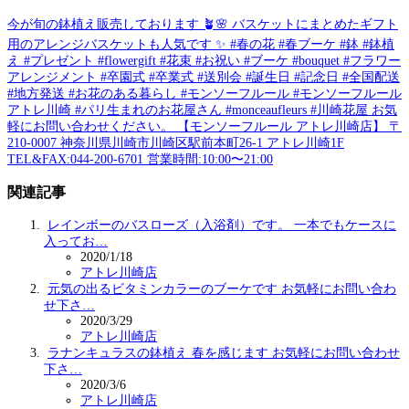
今が旬の鉢植え販売しております 🪴🌸 バスケットにまとめたギフト
用のアレンジバスケットも人気です ✨ #春の花 #春ブーケ #鉢 #鉢植
え #プレゼント #flowergift #花束 #お祝い #ブーケ #bouquet #フラワー
アレンジメント #卒園式 #卒業式 #送別会 #誕生日 #記念日 #全国配送
#地方発送 #お花のある暮らし #モンソーフルール #モンソーフルール
アトレ川崎 #パリ生まれのお花屋さん #monceaufleurs #川崎花屋 お気
軽にお問い合わせください。 【モンソーフルール アトレ川崎店】 〒
210-0007 神奈川県川崎市川崎区駅前本町26-1 アトレ川崎1F
TEL&FAX:044-200-6701 営業時間:10:00〜21:00
関連記事
レインボーのバスローズ（入浴剤）です。 一本でもケースに
入ってお…
2020/1/18
アトレ川崎店
元気の出るビタミンカラーのブーケです️ お気軽にお問い合わ
せ下さ…
2020/3/29
アトレ川崎店
ラナンキュラスの鉢植え 春を感じます️ お気軽にお問い合わせ
下さ…
2020/3/6
アトレ川崎店