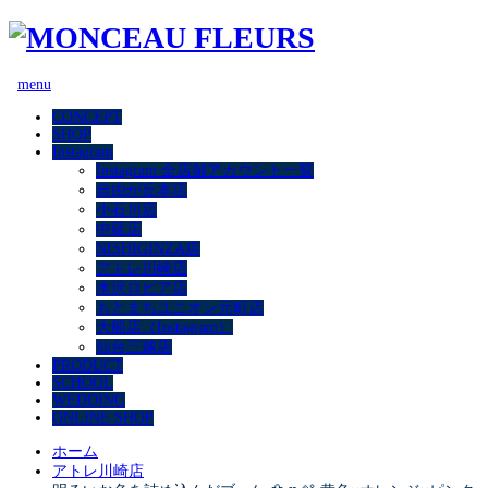
menu
CONCEPT
SHOP
Instagram
Instagram 全店舗アカウント一覧
自由が丘本店
小石川店
中延店
NISHIGINZA店
アトレ川崎店
水沢ロピア店
もとまちユニオン元町店
大船店（Instagram）
仙台三越店
PRODUCT
SCHOOL
WEDDING
ONLINE SHOP
ホーム
アトレ川崎店