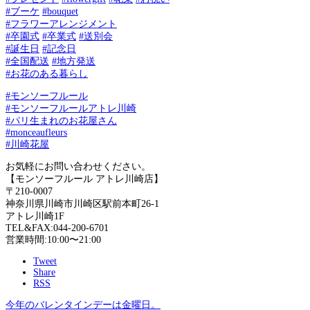
#ブーケ
#bouquet
#フラワーアレンジメント
#卒園式
#卒業式
#送別会
#誕生日
#記念日
#全国配送
#地方発送
#お花のある暮らし
#モンソーフルール
#モンソーフルールアトレ川崎
#パリ生まれのお花屋さん
#monceaufleurs
#川崎花屋
お気軽にお問い合わせください。
【モンソーフルール アトレ川崎店】
〒210-0007
神奈川県川崎市川崎区駅前本町26-1
アトレ川崎1F
TEL&FAX:044-200-6701
営業時間:10:00〜21:00
Tweet
Share
RSS
今年のバレンタインデーは金曜日。