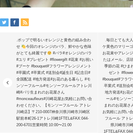
.ポップで明るいオレンジと黄色の組み合わ
.毎日とても大
せ
今回のオレンジのバラ、鮮やかな色味
ケ黄色のマリー
がとても綺麗です
#バラ#オレンジのバラ
お花束やアレン
#ユリ #プレゼント #flowergift #花束 #お祝い
たはメール、店頭
#ブーケ #bouquet#フラワーアレンジメント
季節の花 #ひま
#卒園式 #卒業式 #送別会#誕生日 #記念日#
ゼント #flow
全国配送 #地方発送#お花のある暮らし #モ
#bouquet#フ
ンソーフルール#モンソーフルールアトレ川
卒業式 #送別会#
崎#パリ生まれのお花屋さん
地方発送#お花
#monceaufleurs#川崎花屋お気軽にお問い合
ール#モンソー
わせください。【モンソーフルール アトレ
まれのお花屋さん#m
川崎店】〒210-0007神奈川県川崎市川崎区
お気軽にお問い合
駅前本町26-1アトレ川崎1FTEL&FAX:044-
フルール アトレ川
200-6701営業時間:10:00〜21:00
県川崎市川崎
1FTEL&FAX:04