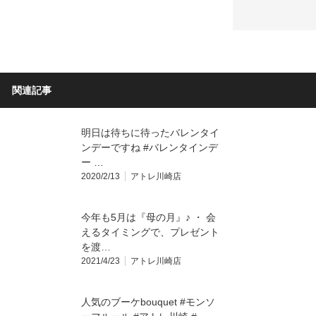
関連記事
明日は待ちに待ったバレンタイ
ンデーですね︎ #バレンタインデ
ー …
2020/2/13
アトレ川崎店
今年も5月は『母の月』♪ ・ 会
えるタイミングで、プレゼント
を渡…
2021/4/23
アトレ川崎店
人気のブーケbouquet #モンソ