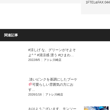
1FTEL&FAX:04
関連記事
#涼しげ な、グリーンがそよそ
よ^ ^ #清涼感 漂う #ひまわ…
2022/8/5
アトレ川崎店
.⁡淡いピンクを基調にしたブーケ
⁡可愛らしい雰囲気の方にお
す…
2026/1/16
アトレ川崎店
おはようございます、モンソー