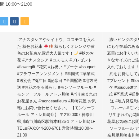
.アナスタシアやケイトウ、コスモスを入れ
.濃いピンクの
た 秋色お花束
秋らしくオレンジや黄
にも存在感のあ
色のお花束が最近大人気です！
#秋のお
豪華にお作りい
花 #アナスタシア #コスモス #プレゼント
きなサイズのご
#flowergift #花束 #お祝い #ブーケ #bouquet
入れております
#フラワーアレンジメント #卒園式 #卒業式
約をお待ちして
#送別会 #誕生日 #記念日 #全国配送 #地方発
#プレゼント #flow
送 #お花のある暮らし #モンソーフルール #
ケ #bouque
モンソーフルールアトレ川崎 #パリ生まれの
式 #卒業式 #送
お花屋さん #monceaufleurs #川崎花屋 お気
送 #地方発送#
軽にお問い合わせください。 【モンソーフ
フルール#モン
ルール アトレ川崎店】 〒210-0007 神奈川
リ生まれのお花屋さん
県川崎市川崎区駅前本町26-1 アトレ川崎1F
花屋お気軽にお問
TEL&FAX:044-200-6701 営業時間:10:00〜
ソーフルール アト
21:00
奈川県川崎市川崎