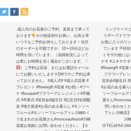
.成人式のお花束のご予約、直前まで承って
.⁡リングケース
おります
⁡その他送別やお祝い、お供え等
リザーブドフ
いつでもご予約お待ちしております！⁡当日
お気に入りのリ
のオーダーも可能ですが、10〜15分ほどお
ています
⁡特
時間を頂いています。（混雑状況によって
ミモザの他には 
は更にお時間を頂く場合がございます。
ナギ #ユキヤナギ
）⁡ご予約は店頭、またはお電話やメール
#flowergift #
にてお願いいたします
※DMでのご予約は承
フラワーアレンジ
っておりません。 #成人式# #成人式花束 #
送別会#誕生日 
プレゼント #flowergift #花束 #お祝い #ブー
#お花のある暮ら
ケ #bouquet#フラワーアレンジメント#卒園
ソーフルールア
式 #卒業式 #送別会#誕生日 #記念日#全国配
屋さん#moncea
送 #地方発送#お花のある暮らし #モンソー
問い合わせくた
フルール#モンソーフルールアトレ川崎#パ
アトレ川崎店】〒
リ生まれのお花屋さん#monceaufleurs#川崎
川崎
花屋お気軽にお問い合わせください。【モ
1FTEL&FAX:04