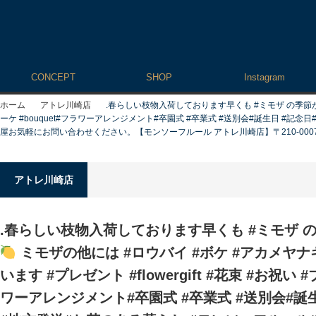
CONCEPT
SHOP
Instagram
ホーム
アトレ川崎店
.⁡春らしい枝物入荷しております⁡早くも #ミモザ の季
ーケ #bouquet#フラワーアレンジメント#卒園式 #卒業式 #送別会#誕生日 #記
屋お気軽にお問い合わせください。【モンソーフルール アトレ川崎店】〒210-0007神奈川県
アトレ川崎店
.⁡春らしい枝物入荷しております⁡早くも #ミモザ
ミモザの他には #ロウバイ #ボケ #アカメヤナ
います #プレゼント #flowergift #花束 #お祝い #
ワーアレンジメント#卒園式 #卒業式 #送別会#誕