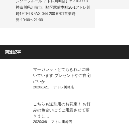
ンソーフルール アトレ川崎店】〒210-0007
神奈川県川崎市川崎区駅前本町26-1アトレ川
崎1FTEL&FAX:044-200-6701営業時
間:10:00〜21:00
関連記事
マーガレットとてもきれいに咲
いています プレゼントやご自宅
にいか…
2020/1/21
アトレ川崎店
こちらも送別用のお花束！ お好
みの色合いにてご用意させて頂
きまし…
2020/3/6
アトレ川崎店