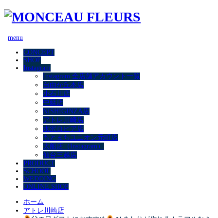
menu
CONCEPT
SHOP
Instagram
Instagram 全店舗アカウント一覧
自由が丘本店
小石川店
中延店
NISHIGINZA店
アトレ川崎店
水沢ロピア店
もとまちユニオン元町店
大船店（Instagram）
仙台三越店
PRODUCT
SCHOOL
WEDDING
ONLINE SHOP
ホーム
アトレ川崎店