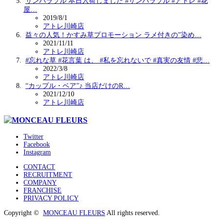
サンパラソル 本日入荷しました #サンパラソル #アトレ #花
屋…
2019/8/1
アトレ川崎店
益々の人気！かすみ草プロモーション ラメ付きの”染め…
2021/11/11
アトレ川崎店
#忘れな草 #花言葉 は、 #私を忘れないで #真実の友情 #悲…
2022/3/8
アトレ川崎店
“カップル・ベア”♪ 当店だけのR…
2021/12/10
アトレ川崎店
Twitter
Facebook
Instagram
CONTACT
RECRUITMENT
COMPANY
FRANCHISE
PRIVACY POLICY
Copyright ©
MONCEAU FLEURS
All rights reserved.