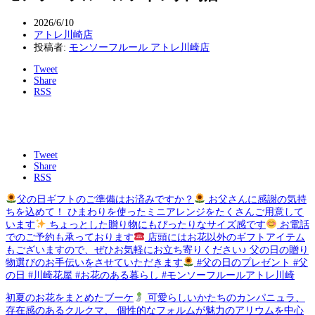
2026/6/10
アトレ川崎店
投稿者:
モンソーフルール アトレ川崎店
Tweet
Share
RSS
Tweet
Share
RSS
父の日ギフトのご準備はお済みですか？
お父さんに感謝の気持
ちを込めて！ ひまわりを使ったミニアレンジをたくさんご用意して
います
ちょっとした贈り物にもぴったりなサイズ感です
お電話
でのご予約も承っております
店頭にはお花以外のギフトアイテム
もございますので、ぜひお気軽にお立ち寄りください♪ 父の日の贈り
物選びのお手伝いをさせていただきます
#父の日のプレゼント #父
の日 #川崎花屋 #お花のある暮らし #モンソーフルールアトレ川崎
初夏のお花をまとめたブーケ
可愛らしいかたちのカンパニュラ、
存在感のあるクルクマ、 個性的なフォルムが魅力のアリウムを中心