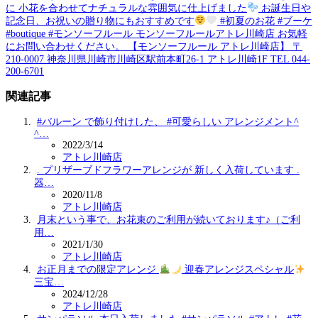
に 小花を合わせてナチュラルな雰囲気に仕上げました
お誕生日や
記念日、お祝いの贈り物にもおすすめです
#初夏のお花 #ブーケ
#boutique #モンソーフルール モンソーフルールアトレ川崎店 お気軽
にお問い合わせください。 【モンソーフルール アトレ川崎店】 〒
210-0007 神奈川県川崎市川崎区駅前本町26-1 アトレ川崎1F TEL 044-
200-6701
関連記事
#バルーン で飾り付けした、 #可愛らしい アレンジメント^
^…
2022/3/14
アトレ川崎店
. プリザーブドフラワーアレンジが 新しく入荷しています .
器…
2020/11/8
アトレ川崎店
月末という事で、お花束のご利用が続いております♪（ご利
用…
2021/1/30
アトレ川崎店
お正月までの限定アレンジ
迎春アレンジスペシャル
三宝…
2024/12/28
アトレ川崎店