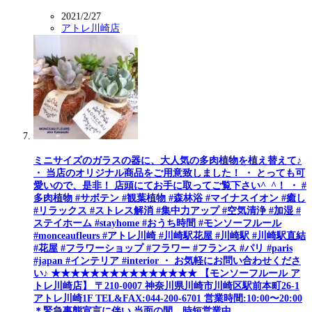
2021/2/27
アトレ川崎店
ミニサイズのガラスの器に、大人気の多肉植物を植え替えて♪
・ 当店のオリジナル商品をご用意致しました！ ・ とっても可
愛いので、是非！ 店頭にてお手に取ってご覧下さい^_^！ ・ #
多肉植物 #サボテン #観葉植物 #森林浴 #マイナスイオン #癒し
#リラックス #ストレス解消 #集中力アップ #空気清浄 #加湿 #
ステイホーム #stayhome #おうち時間 #モンソーフルール
#monceaufleurs #アトレ川崎 #川崎駅花屋 #川崎駅 #川崎駅直結
#花屋 #フラワーショップ #フラワー #フランス #パリ #paris
#japan #インテリア #interior ・ お気軽にお問い合わせくださ
い♪ ★★★★★★★★★★★★★★★ 【モンソーフルール ア
トレ川崎店】 〒210-0007 神奈川県川崎市川崎区駅前本町26-1
アトレ川崎1F TEL&FAX:044-200-6701 営業時間:10:00〜20:00
＊緊急事態宣言に伴い 当面の間、時短営業中