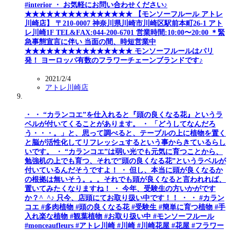
#interior ・ お気軽にお問い合わせください♪
★★★★★★★★★★★★★★★ 【モンソーフルール アトレ
川崎店】 〒210-0007 神奈川県川崎市川崎区駅前本町26-1 アト
レ川崎1F TEL&FAX:044-200-6701 営業時間:10:00〜20:00 ＊緊
急事態宣言に伴い 当面の間、時短営業中
★★★★★★★★★★★★★★★ モンソーフルールはパリ
発！ ヨーロッパ有数のフラワーチェーンブランドです♪
2021/2/4
アトレ川崎店
・ ・ “カランコエ”を仕入れると『頭の良くなる花』というラ
ベルが付いてくることがあります。 ・ 「どうしてなんだろ
う・・・。」と、思って調べると、テーブルの上に植物を置く
と脳が活性化してリフレッシュするという事からきているらし
いです。 ・ “カランコエ”は弱い光でも元気に育つことから、
勉強机の上でも育つ、それで”頭の良くなる花”というラベルが
付いているんだそうですよ！ ・ 但し、本当に頭が良くなるか
の根拠は無いそう。。。それでも頭が良くなると言われれば、
置いてみたくなりますね！ ・ 今年、受験生の方いかがです
か？^_^♪ 只今、店頭にてお取り扱い中です！！ ・ ・ #カラン
コエ #多肉植物 #頭の良くなる花 #受験生 #簡単に育つ植物 #手
入れ楽な植物 #観葉植物 #お取り扱い中 #モンソーフルール
#monceaufleurs #アトレ川崎 #川崎 #川崎花屋 #花屋 #フラワー