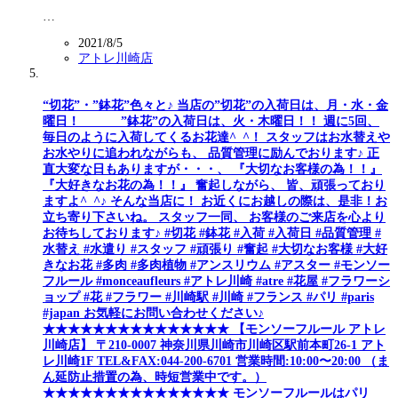
…
2021/8/5
アトレ川崎店
“切花”・”鉢花”色々と♪ 当店の”切花”の入荷日は、月・水・金
曜日！ ”鉢花”の入荷日は、火・木曜日！！ 週に5回、
毎日のように入荷してくるお花達^_^！ スタッフはお水替えや
お水やりに追われながらも、 品質管理に励んでおります♪ 正
直大変な日もありますが・・・、 『大切なお客様の為！！』
『大好きなお花の為！！』 奮起しながら、 皆、頑張っており
ますよ^_^♪ そんな当店に！ お近くにお越しの際は、是非！お
立ち寄り下さいね。 スタッフ一同、 お客様のご来店を心より
お待ちしております♪ #切花 #鉢花 #入荷 #入荷日 #品質管理 #
水替え #水遣り #スタッフ #頑張り #奮起 #大切なお客様 #大好
きなお花 #多肉 #多肉植物 #アンスリウム #アスター #モンソー
フルール #monceaufleurs #アトレ川崎 #atre #花屋 #フラワーシ
ョップ #花 #フラワー #川崎駅 #川崎 #フランス #パリ #paris
#japan お気軽にお問い合わせください♪
★★★★★★★★★★★★★★★ 【モンソーフルール アトレ
川崎店】 〒210-0007 神奈川県川崎市川崎区駅前本町26-1 アト
レ川崎1F TEL&FAX:044-200-6701 営業時間:10:00〜20:00 （ま
ん延防止措置の為、時短営業中です。）
★★★★★★★★★★★★★★★ モンソーフルールはパリ