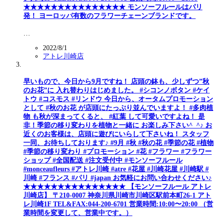
★★★★★★★★★★★★★★★ モンソーフルールはパリ
発！ ヨーロッパ有数のフラワーチェーンブランドです。
…
2022/8/1
アトレ川崎店
早いもので、今日から9月ですね！ 店頭の鉢も、少しずつ”秋
のお花”に 入れ替わりはじめました。 #シコンノボタン #ケイ
トウ #コスモス #リンドウ 今日から、オータムプロモーション
として #秋のお花 が店頭にたっぷり並んでいますよ！ #多肉植
物 も秋が深まってくると、 #紅葉 して可愛いですよね！ 是
非！季節の移り変わりを植物と一緒に お楽しみ下さい^_^♪ お
近くのお客様は、店頭に遊びにいらして下さいね！ スタッフ
一同、お待ちしております♪ #9月 #秋 #秋の花 #季節の花 #植物
#季節の移り変わり #プロモーション #花 #フラワー #フラワー
ショップ #全国配送 #注文受付中 #モンソーフルール
#monceaufleurs #アトレ川崎 #atre #花屋 #川崎花屋 #川崎駅 #
川崎 #フランス #パリ #japan お気軽にお問い合わせください♪
★★★★★★★★★★★★★★★ 【モンソーフルール アトレ
川崎店】 〒210-0007 神奈川県川崎市川崎区駅前本町26-1 アト
レ川崎1F TEL&FAX:044-200-6701 営業時間:10:00〜20:00 （営
業時間を変更して、営業中です。）