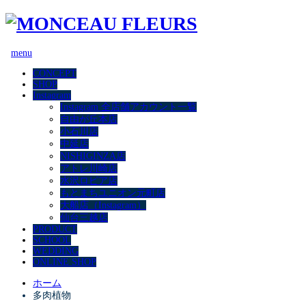
menu
CONCEPT
SHOP
Instagram
Instagram 全店舗アカウント一覧
自由が丘本店
小石川店
中延店
NISHIGINZA店
アトレ川崎店
水沢ロピア店
もとまちユニオン元町店
大船店（Instagram）
仙台三越店
PRODUCT
SCHOOL
WEDDING
ONLINE SHOP
ホーム
多肉植物