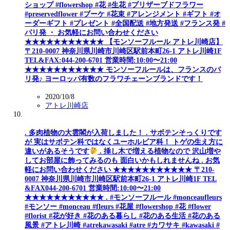
ショップ #flowershop #花 #生花 #プリザーブドフラワー
#preservedflower #ブーケ #花束 #アレンジメント #ギフト #オ
ーダーギフト #プレゼント #全国配送 #地方発送 #フランス発 #
パリ発 ・ お気軽にお問い合わせください
★★★★★★★★★★★ 【モンソーフルール アトレ川崎店】
〒210-0007 神奈川県川崎市川崎区駅前本町26-1 アトレ川崎1F
TEL&FAX:044-200-6701 営業時間:10:00〜21:00
★★★★★★★★★★★ モンソーフルールは、フランスのパ
リ発♪ ヨーロッパ有数のフラワチェーンブランドです！
2020/10/8
アトレ川崎店
. 多肉植物の大雲閣が入荷しました！ . サボテンそっくりです
が 実はサボテン科ではなくユーホルビア科！ トゲの生え方に
違いがあるそうです
. 挿し木で増える植物なので 沢山増や
してお部屋に飾ってみるのも 面白いかもしれませんね
. お気
軽にお問い合わせください ★★★★★★★★★★★ 〒210-
0007 神奈川県川崎市川崎区駅前本町26-1 アトレ川崎1F TEL
&FAX044-200-6701 営業時間:10:00〜21:00
★★★★★★★★★★★ . #モンソーフルール #monceaufleurs
#モンソー #monceau #fleurs #花屋 #flowershop #花 #flower
#florist #花が好き #花のある暮らし #花のある生活 #花のある
風景 #アトレ川崎 #atrekawasaki #atre #カワサキ #kawasaki #