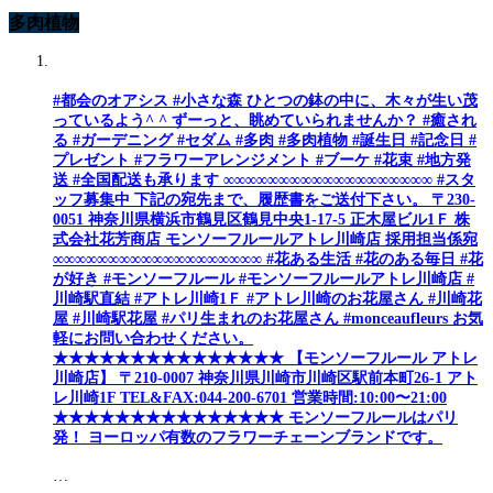
多肉植物
#都会のオアシス #小さな森 ひとつの鉢の中に、木々が生い茂
っているよう^ ^ ずーっと、眺めていられませんか？ #癒され
る #ガーデニング #セダム #多肉 #多肉植物 #誕生日 #記念日 #
プレゼント #フラワーアレンジメント #ブーケ #花束 #地方発
送 #全国配送も承ります ∞∞∞∞∞∞∞∞∞∞∞∞∞∞∞∞∞∞∞ #スタ
ッフ募集中 下記の宛先まで、履歴書をご送付下さい。 〒230-
0051 神奈川県横浜市鶴見区鶴見中央1-17-5 正木屋ビル1Ｆ 株
式会社花芳商店 モンソーフルールアトレ川崎店 採用担当係宛
∞∞∞∞∞∞∞∞∞∞∞∞∞∞∞∞∞∞∞ #花ある生活 #花のある毎日 #花
が好き #モンソーフルール #モンソーフルールアトレ川崎店 #
川崎駅直結 #アトレ川崎1Ｆ #アトレ川崎のお花屋さん #川崎花
屋 #川崎駅花屋 #パリ生まれのお花屋さん #monceaufleurs お気
軽にお問い合わせください。
★★★★★★★★★★★★★★★ 【モンソーフルール アトレ
川崎店】 〒210-0007 神奈川県川崎市川崎区駅前本町26-1 アト
レ川崎1F TEL&FAX:044-200-6701 営業時間:10:00〜21:00
★★★★★★★★★★★★★★★ モンソーフルールはパリ
発！ ヨーロッパ有数のフラワーチェーンブランドです。
…