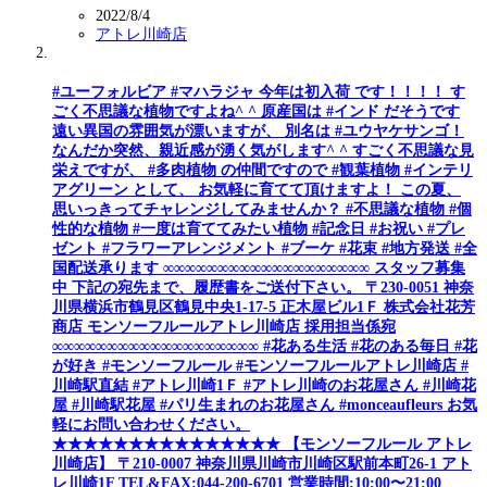
2022/8/4
アトレ川崎店
#ユーフォルビア #マハラジャ 今年は初入荷 です！！！！ す
ごく不思議な植物ですよね^ ^ 原産国は #インド だそうです
遠い異国の雰囲気が漂いますが、 別名は #ユウヤケサンゴ！
なんだか突然、親近感が湧く気がします^ ^ すごく不思議な見
栄えですが、 #多肉植物 の仲間ですので #観葉植物 #インテリ
アグリーン として、 お気軽に育てて頂けますよ！ この夏、
思いっきってチャレンジしてみませんか？ #不思議な植物 #個
性的な植物 #一度は育ててみたい植物 #記念日 #お祝い #プレ
ゼント #フラワーアレンジメント #ブーケ #花束 #地方発送 #全
国配送承ります ∞∞∞∞∞∞∞∞∞∞∞∞∞∞∞∞∞∞∞ スタッフ募集
中 下記の宛先まで、履歴書をご送付下さい。 〒230-0051 神奈
川県横浜市鶴見区鶴見中央1-17-5 正木屋ビル1Ｆ 株式会社花芳
商店 モンソーフルールアトレ川崎店 採用担当係宛
∞∞∞∞∞∞∞∞∞∞∞∞∞∞∞∞∞∞∞ #花ある生活 #花のある毎日 #花
が好き #モンソーフルール #モンソーフルールアトレ川崎店 #
川崎駅直結 #アトレ川崎1Ｆ #アトレ川崎のお花屋さん #川崎花
屋 #川崎駅花屋 #パリ生まれのお花屋さん #monceaufleurs お気
軽にお問い合わせください。
★★★★★★★★★★★★★★★ 【モンソーフルール アトレ
川崎店】 〒210-0007 神奈川県川崎市川崎区駅前本町26-1 アト
レ川崎1F TEL&FAX:044-200-6701 営業時間:10:00〜21:00