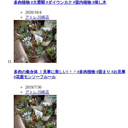
多肉植物 #大雲閣 #ダイウンカク #室内植物 #挿し木
2020/10/4
アトレ川崎店
多肉の集合体 ！見事に美しい! ^_^ #多肉植物 #固まり #お見事
#花屋モンソーフルール
2019/7/30
アトレ川崎店