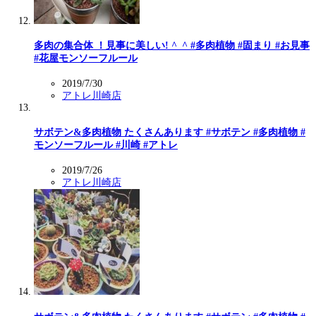
多肉の集合体 ！見事に美しい! ^_^ #多肉植物 #固まり #お見事
#花屋モンソーフルール
2019/7/30
アトレ川崎店
サボテン&多肉植物 たくさんあります #サボテン #多肉植物 #
モンソーフルール #川崎 #アトレ
2019/7/26
アトレ川崎店