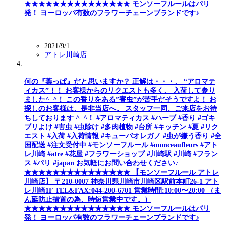
★★★★★★★★★★★★★★★ モンソーフルールはパリ
発！ ヨーロッパ有数のフラワーチェーンブランドです♪
…
2021/9/1
アトレ川崎店
何の『葉っぱ』だと思いますか？ 正解は・・・、 “アロマテ
ィカス”！！ お客様からのリクエストも多く、 入荷して参り
ました^_^！ この香りをある”害虫”が苦手だそうですよ！ お
探しのお客様は、是非当店へ。 スタッフ一同、ご来店をお待
ちしております ^_^！ #アロマティカス #ハーブ #香り #ゴキ
ブリよけ #害虫 #虫除け #多肉植物 #台所 #キッチン #夏 #リク
エスト #入荷 #入荷情報 #キューバオレガノ #虫が嫌う香り #全
国配送 #注文受付中 #モンソーフルール #monceaufleurs #アト
レ川崎 #atre #花屋 #フラワーショップ #川崎駅 #川崎 #フラン
ス #パリ #japan お気軽にお問い合わせください♪
★★★★★★★★★★★★★★★ 【モンソーフルール アトレ
川崎店】 〒210-0007 神奈川県川崎市川崎区駅前本町26-1 アト
レ川崎1F TEL&FAX:044-200-6701 営業時間:10:00〜20:00 （ま
ん延防止措置の為、時短営業中です。）
★★★★★★★★★★★★★★★ モンソーフルールはパリ
発！ ヨーロッパ有数のフラワーチェーンブランドです♪