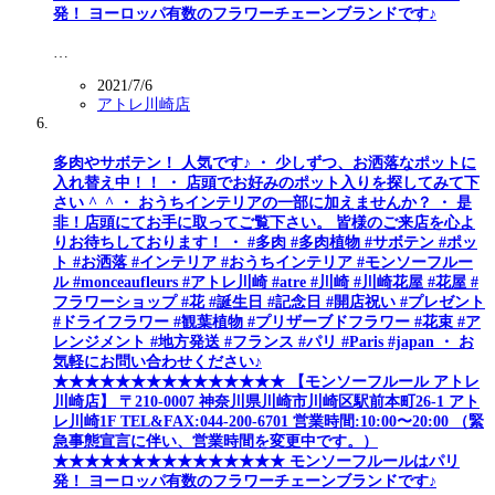
発！ ヨーロッパ有数のフラワーチェーンブランドです♪
…
2021/7/6
アトレ川崎店
多肉やサボテン！ 人気です♪ ・ 少しずつ、お洒落なポットに
入れ替え中！！ ・ 店頭でお好みのポット入りを探してみて下
さい ^_^ ・ おうちインテリアの一部に加えませんか？ ・ 是
非！店頭にてお手に取ってご覧下さい。 皆様のご来店を心よ
りお待ちしております！ ・ #多肉 #多肉植物 #サボテン #ポッ
ト #お洒落 #インテリア #おうちインテリア #モンソーフルー
ル #monceaufleurs #アトレ川崎 #atre #川崎 #川崎花屋 #花屋 #
フラワーショップ #花 #誕生日 #記念日 #開店祝い #プレゼント
#ドライフラワー #観葉植物 #プリザーブドフラワー #花束 #ア
レンジメント #地方発送 #フランス #パリ #Paris #japan ・ お
気軽にお問い合わせください♪
★★★★★★★★★★★★★★★ 【モンソーフルール アトレ
川崎店】 〒210-0007 神奈川県川崎市川崎区駅前本町26-1 アト
レ川崎1F TEL&FAX:044-200-6701 営業時間:10:00〜20:00 （緊
急事態宣言に伴い、営業時間を変更中です。）
★★★★★★★★★★★★★★★ モンソーフルールはパリ
発！ ヨーロッパ有数のフラワーチェーンブランドです♪