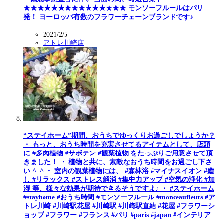
★★★★★★★★★★★★★★★ モンソーフルールはパリ
発！ ヨーロッパ有数のフラワーチェーンブランドです♪
2021/2/5
アトレ川崎店
“ステイホーム”期間、おうちでゆっくりお過ごしでしょうか？
・ もっと、おうち時間を充実させてるアイテムとして、店頭
に #多肉植物 #サボテン #観葉植物 をたっぷりご用意させて頂
きました！ ・ 植物と共に、素敵なおうち時間をお過ごし下さ
い ^_^ ・ 室内の観葉植物には、 #森林浴 #マイナスイオン #癒
し #リラックス #ストレス解消 #集中力アップ #空気の浄化 #加
湿 等、様々な効果が期待できるそうですよ♪ ・ #ステイホーム
#stayhome #おうち時間 #モンソーフルール #monceaufleurs #ア
トレ川崎 #川崎駅花屋 #川崎駅 #川崎駅直結 #花屋 #フラワーシ
ョップ #フラワー #フランス #パリ #paris #japan #インテリア