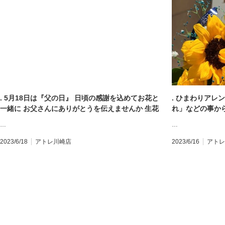
. 5月18日は『父の日』 日頃の感謝を込めてお花と
. ひまわりアレ
一緒に お父さんにありがとうを伝えませんか 生花
れ」などの事か
以外にもたくさんの商品を取り揃えています。 お
お花です。 今
…
…
父さんにぴったりのフラワーギフトを見つけて下
か 父の日の当
さい！ 気温が上昇していますので、お気をつけて
す。 本日も皆
2023/6/18
アトレ川崎店
2023/6/16
アトレ
お越し下さい。 本日も皆様のご来店をお待ちして
#ひまわり #父の日 
おります。 #父の日 #父の日ギフト #flowergift #
束 #ブーケ #bo
花束 #ブーケ #bouquet #フラワーアレンジメント
誕生日 #記念日 
#誕生日 #記念日 #開店祝い #胡蝶蘭 #全国配送 #
方発送 #お花の
地方発送 #お花のある暮らし #モンソーフルール #
ンソーフルール
モンソーフルールアトレ川崎 #パリ生まれのお花
さん #moncea
屋さん #monceaufleurs #川崎花屋 お気軽にお問
合わせください
い合わせください。 【モンソーフルール アトレ川
店】 〒210-0