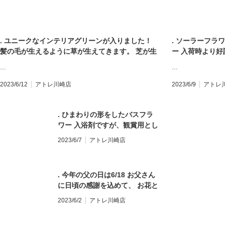
崎店】 〒210-0007 神奈川県川崎市川崎区駅前本
26-1 アトレ川崎1F
町26-1 アトレ川崎1F TEL&FAX:044-200-6701 営
時間:10:00〜21:
業時間:10:00〜21:00
. ユニークなインテリアグリーンが入りました！
. ソーラーフラ
髪の毛が生えるように草が生えてきます。 芝が生
ー 入荷時より
えそろったら、お好みのヘアスタイルに カットし
🥺 数に限りが
…
…
て楽しむのもおすすめです。 プレゼントや父の日
ゼントや父の日
の贈り物にいかがですか‍♂️ #インテリアグリーン #
も皆様のご来店
2023/6/12
アトレ川崎店
2023/6/9
アトレ
ヘアーラボ #hairlobo #父の日 #父の日ギフト
り #プリザーブ
#flowergift #花束 #ブーケ #bouquet #フラワー
#flowergift 
アレンジメント #誕生日 #記念日 #開店祝い #胡蝶
. ひまわりの形をしたバスフラ
アレンジメント #
蘭 #全国配送 #地方発送 #お花のある暮らし #モン
ワー 入浴剤ですが、観賞用とし
蘭 #全国配送 #
ソーフルール #モンソーフルールアトレ川崎 #パリ
て飾っておく事も出来ます。 夏
ソーフルール #
2023/6/7
アトレ川崎店
生まれのお花屋さん #monceaufleurs #川崎花屋
限定の商品なのでお早めにどう
生まれのお花屋さん 
お気軽にお問い合わせください。 【モンソーフル
ぞ プレゼントや父の日の贈り物
お気軽にお問い合
ール アトレ川崎店】 〒210-0007 神奈川県川崎市
にもおすすめです。 本日も皆様
ール アトレ川崎店
. 今年の父の日は6/18 お父さん
川崎区駅前本町26-1 アトレ川崎1F
のご来店をお待ちしておりま
川崎区駅前本町26
に日頃の感謝を込めて、 お花と
TEL&FAX:044-200-6701 営業時間:10:00〜21:00
す。 #ひまわり #バスフラワー
TEL&FAX:044-
一緒にありがとうを贈りません
#父の日 #父の日ギフト
2023/6/2
アトレ川崎店
か？ 宅配のご注文は店頭にて受
#flowergift #花束 #ブーケ
け付けております。 雨なので足
#bouquet #フラワーアレンジ