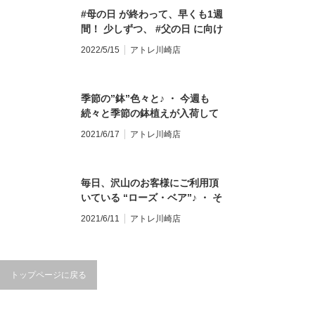
元にお気を付けてお越し下さ
メント #誕生日 #記念日 #開店
#母の日 が終わって、早くも1週
い。 本日も皆様のご来店をお待
祝い #胡蝶蘭 #全国配送 #地方
間！ 少しずつ、 #父の日 に向け
ちしております。 #父の日 #父
発送 #お花のある暮らし #モン
て、 動き出しました 毎年好評
の日ギフト #flowergift #花束 #
2022/5/15
アトレ川崎店
ソーフルール #モンソーフルー
の #ヒマワリ の #バスケリー ♪
ブーケ #bouquet #フラワーア
ルアトレ川崎 #パリ生まれのお
早速、入荷しています^ ^ #入浴
レンジメント #誕生日 #記念日
花屋さん #monceaufleurs #川
剤で出来たお花 #シャボンフラ
#開店祝い #胡蝶蘭 #全国配送 #
崎花屋 お気軽にお問い合わせく
季節の”鉢”色々と♪ ・ 今週も
ワー #サボンフラワー #石鹸で
地方発送 #お花のある暮らし #
ださい。 【モンソーフルール
続々と季節の鉢植えが入荷して
出来た花 #お花で癒しを #全国
モンソーフルール #モンソーフ
アトレ川崎店】 〒210-0007 神
おります！ #プルンバーゴ #カ
配送も承ります
2021/6/17
アトレ川崎店
ルールアトレ川崎 #パリ生まれ
奈川県川崎市川崎区駅前本町26-
シワバアジサイ #ミニトマト #
∞∞∞∞∞∞∞∞∞∞∞∞∞∞∞∞∞∞∞ #
のお花屋さん #monceaufleurs
1 アトレ川崎1F TEL&FAX:044-
ルドベキア #ホテイアオイ
スタッフ募集中 #求人 #川崎ア
#川崎花屋 お気軽にお問い合わ
200-6701 営業時間:10:00〜
etc… ・ ご自宅向けのものか
ルバイト 下記の宛先まで、履歴
せください。 【モンソーフルー
毎日、沢山のお客様にご利用頂
21:00
ら、 父の日の贈り物におオスス
書をご送付下さい。 == 〒230-
ル アトレ川崎店】 〒210-0007
いている “ローズ・ベア”♪ ・ そ
メのものまで^_^ ・ 今週末の6
0051 神奈川県横浜市鶴見区鶴
神奈川県川崎市川崎区駅前本町
の中でも人気なのが、お客様お
月20日は、『父の日』♪ お父さ
2021/6/11
アトレ川崎店
見中央1-17-5 正木屋ビル1Ｆ 株
26-1 アトレ川崎1F
ひとりおひとりのご要望に合わ
んに日頃の感謝を込めて、 季節
式会社花芳商店 モンソーフルー
TEL&FAX:044-200-6701 営業
せた”オリジナル・カスタム”商
の鉢植えを贈りませんか？ ・
ルアトレ川崎店 採用担当係宛
時間:10:00〜21:00
品です^_^！ ・ 先日、再入荷し
全国配送も、まだまだ受付
∞∞∞∞∞∞∞∞∞∞∞∞∞∞∞∞∞∞∞ #
た”ゴールデン・ローズ”も 早
トップページに戻る
中！！ 今週末は、是非！ モン
花のある暮らし #花のある生活
速”ローズ・ベア”にセットさせ
ソーフルール アトレ川崎店へお
#花のある毎日 #花が好き #花 #
て頂きました！！ ・ お好きな
立ち寄り下さい♪ ・ 他にも店頭
はなすたぐらむ #モンソーフル