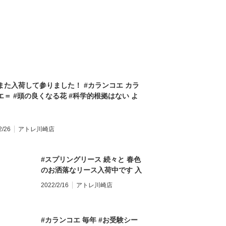
て！！ #キャンペーン #プチバス #バスフラワ
#サボンフラー #シャボンフラワー #歓送迎会 #
 #卒園 #花束 #ブーケ #フラワーアレンジメン
誕生日 #記念日 #送別 #お祝い #プレゼント #
物 #モンソーフルール #モンソーフルールアト
崎店 #川崎駅直結 #アトレ川崎1Ｆ #川崎駅 #
 #花屋 #川崎花屋 #川崎駅花屋 #フラワーショ
#monceaufleurs お気軽にお問い合わせくだ
また入荷して参りました！ #カランコエ カラ
。 ★★★★★★★★★★★★★★★ 【モンソ
エ＝ #頭の良くなる花 #科学的根拠はない よ
ール アトレ川崎店】 〒210-0007 神奈川県
が、 お花の #形 や #色 が #脳を活性化 され
市川崎区駅前本町26-1 アトレ川崎1F
とから この言われがあるようですよ #受験生
FAX:044-200-6701 営業時間:10:00〜21:00
、 #お部屋 に飾りたくなっちゃいますよね お
★★★★★★★★★★★★★ モンソーフルー
2/26
アトレ川崎店
来れない #受験生 は、 #写真を眺めるだけ で
パリ発！ ヨーロッパ有数のフラワーチェーン
うかもしれません きっと、 #脳が刺激される
ンドです。
！ 頑張って下さいね^ ^ #陰ながら応援させて
#スプリングリース 続々と 春色
ます #室内で育てられる花 #室内で育てられる
のお洒落なリース入荷中です 入
え #花のある暮らし #花のある生活 #花のある
荷の度にご好評^ ^ また追加で
2022/2/16
アトレ川崎店
 #花が好き #モンソーフルール #モンソーフル
入荷して参りましたよ！ “幸
アトレ川崎店 #川崎駅直結 #アトレ川崎1Ｆ #
運”を招き入れてくれるリース
 #川崎花屋 #川崎駅花屋 #フラワーショップ #
春の玄関先に飾りませんか？ #
#カランコエ 毎年 #お受験シー
お花屋さん #monceaufleurs お気軽にお問
リース #幸運 #ドアリース #玄