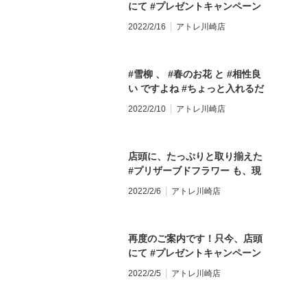
にて #プレゼントキャンペーン
川崎 #花屋 #川崎花屋 #川崎駅花屋 #フラワーショ
ンジメントをプレゼントする予
い合
やってます！ 3月31日までの
ップ #monceaufleurs お気軽にお問い合わせくだ
定のある方は、是非この機会
★★
2022/2/16
アトレ川崎店
間、3,300円以上のお花束やア
さい。 ★★★★★★★★★★★★★★★ 【モンソ
に！事前予約なさって下さいね
ール 
レンジを事前予約して頂くと、
ーフルール アトレ川崎店】 〒210-0007 神奈川県
^ ^ これから迎える、歓送迎会
川崎
店頭で人気の”プチバス”をプレ
川崎市川崎区駅前本町26-1 アトレ川崎1F
や卒園・卒業のご予約に是非！
TEL&
#雪柳 、 #春のお花 と #相性良
ゼントしますよ！ お花束やアレ
TEL&FAX:044-200-6701 営業時間:10:00〜21:00
是非！！ 詳しくは、店頭に
★★
い ですよね #ちょっと入れるだ
ンジメントをプレゼントする予
★★★★★★★★★★★★★★★ モンソーフルー
て！！ #キャンペーン #プチバ
ルは
け で #雰囲気 がかわる ニュア
定のある方は、是非この機会
2022/2/10
アトレ川崎店
ルはパリ発！ ヨーロッパ有数のフラワーチェーン
ス #バスフラワー #サボンフラ
ブラ
ンス（？）枝と呼びたいです^ ^
に！事前予約なさって下さいね
ブランドです。
ー #シャボンフラワー #歓送迎
そんな雪柳、 #英語ではどう書
^ ^ これから迎える、歓送迎会
会 #卒業 #卒園 #花束 #ブーケ #
くのか 調べてみたら
や卒園・卒業のご予約に是非！
フラワーアレンジメント #誕生
店頭に、たっぷりと取り揃えた
#SpireaThunberg #読めない…
是非！！ 詳しくは、店頭に
日 #記念日 #送別 #お祝い #プレ
#プリザーブドフラワー も、現
こんなのは #英語の授業 では習
て！！ #キャンペーン #プチバ
ゼント #贈り物 #モンソーフル
在は”バレンタイン”特集中！ #
わなかった 気がします #ニュア
2022/2/6
アトレ川崎店
ス #バスフラワー #サボンフラ
ール #モンソーフルールアトレ
バラの花言葉は本数ごとに違う
ンス枝 #春の枝 #雪 #花のある
ー #シャボンフラワー #歓送迎
川崎店 #川崎駅直結 #アトレ川
これをテーマに、様々な輪数の
暮らし #花のある生活 #花のあ
会 #卒業 #卒園 #花束 #ブーケ #
崎1Ｆ #川崎駅 #川崎 #花屋 #川
バラが入った” #プリザーブドア
る毎日 #花が好き #モンソーフ
フラワーアレンジメント #誕生
再度のご案内です！只今、店頭
崎花屋 #川崎駅花屋 #フラワー
レンジメント “をお取り扱い中
ルール #モンソーフルールアト
日 #記念日 #送別 #お祝い #プレ
にて #プレゼントキャンペーン
ショップ #monceaufleurs お気
です 是非！今年の #バレンタイ
レ川崎店 #川崎駅直結 #アトレ
ゼント #贈り物 #モンソーフル
やってます！ 3月31日までの
軽にお問い合わせください。
ンデー はバラのお花にメッセー
2022/2/5
アトレ川崎店
川崎1Ｆ #川崎駅 #川崎 #花屋 #
ール #モンソーフルールアトレ
間、3,300円以上のお花束やア
★★★★★★★★★★★★★★★
ジを込めて、お花をプレゼント
川崎花屋 #川崎駅花屋 #フラワ
川崎店 #川崎駅直結 #アトレ川
レンジを事前予約して頂くと、
【モンソーフルール アトレ川崎
してみて下さいね^ ^ #プリ #プ
ーショップ #フランス #パリ #