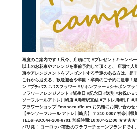
再度のご案内です！只今、店頭にて #プレゼントキャンペーン 
以上のお花束やアレンジを事前予約して頂くと、 店頭で人気
束やアレンジメントをプレゼントする予定のある方は、是非
これから迎える、歓送迎会や卒園・卒業のご予約に是非！是
ン #プチバス #バスフラワー #サボンフラー #シャボンフラワー
フラワーアレンジメント #誕生日 #記念日 #送別 #お祝い #
ソーフルールアトレ川崎店 #川崎駅直結 #アトレ川崎1Ｆ #川崎
フラワーショップ #monceaufleurs お気軽にお問い合
【モンソーフルール アトレ川崎店】 〒210-0007 神奈川県
TEL&FAX:044-200-6701 営業時間:10:00〜21:0
パリ発！ ヨーロッパ有数のフラワーチェーンブランドです