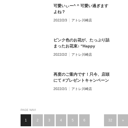
崎1Ｆ #川崎駅 #川崎 #花屋 #川
店頭で人気の”プチバス”をプレ
店】 〒210-0007 神奈川県川崎
リザ #バラ #メッセージ #バラ
パリのお花屋さん
可愛いぃー^ ^ 可愛い過ぎます
崎花屋 #川崎駅花屋 #フラワー
ゼントしますよ！ お花束やアレ
市川崎区駅前本町26-1 アトレ川
に込められた意味 #バラに込め
#monceaufleurs お気軽にお問
よね？
ショップ #monceaufleurs お気
ンジメントをプレゼントする予
崎1F TEL&FAX:044-200-6701
られたメッセージ #花のある暮
い合わせください。
軽にお問い合わせください。
定のある方は、是非この機会
営業時間:10:00〜21:00
2022/2/3
アトレ川崎店
らし #花のある生活 #花のある
★★★★★★★★★★★★★★★
数量限定です #黒ウサギ #ブラ
★★★★★★★★★★★★★★★
に！事前予約なさって下さいね
★★★★★★★★★★★★★★★
毎日 #花が好き #モンソーフル
【モンソーフルール アトレ川崎
ックラビット #ブリリアントド
【モンソーフルール アトレ川崎
^ ^ これから迎える、歓送迎会
モンソーフルールはパリ発！ ヨ
ール #モンソーフルールアトレ
店】 〒210-0007 神奈川県川崎
ール #ベアローズ #ローズベア
店】 〒210-0007 神奈川県川崎
や卒園・卒業のご予約に是非！
ーロッパ有数のフラワーチェー
川崎店 #川崎駅直結 #アトレ川
ピンク色のお花が、たっぷり詰
市川崎区駅前本町26-1 アトレ川
#ラビットローズ #ローズラビッ
市川崎区駅前本町26-1 アトレ川
是非！！ 詳しくは、店頭に
ンブランドです。
崎1Ｆ #川崎駅 #川崎 #花屋 #川
まったお花束♪ “Happy
崎1F TEL&FAX:044-200-6701
ト #バレンタイン #バレンタイ
崎1F TEL&FAX:044-200-6701
て！！ #キャンペーン #プチバ
崎花屋 #川崎駅花屋 #フラワー
Birthday”のメッセージ•バルー
営業時間:10:00〜21:00
ンデー #バレンタインプレゼン
営業時間:10:00〜21:00
2022/2/2
アトレ川崎店
ス #バスフラワー #サボンフラ
ショップ #花 #フラワー #フラ
ンを入れてのご注文でした 花色
★★★★★★★★★★★★★★★
ト #バレンタインギフト #可愛
★★★★★★★★★★★★★★★
ー #シャボンフラワー #歓送迎
ンス #パリ #パリのお花屋さん
の綺麗なグラデーションに、バ
モンソーフルールはパリ発！ ヨ
い物 #可愛い過ぎて幸せ #花の
モンソーフルールはパリ発！ ヨ
会 #卒業 #卒園 #花束 #ブーケ #
#monceaufleurs お気軽にお問
ルーンも馴染んで Ｗバルーン
ーロッパ有数のフラワーチェー
ある暮らし #花のある生活 #花
ーロッパ有数のフラワーチェー
フラワーアレンジメント #誕生
再度のご案内です！只今、店頭
い合わせください。
で、可愛らしさ増し増しに 仕上
ンブランドです。
のある毎日 #花が好き #モンソ
ンブランドです。
日 #記念日 #送別 #お祝い #プレ
にて #プレゼントキャンペーン
★★★★★★★★★★★★★★★
がりました^ ^ #花束 #ブーケ #
ーフルール #モンソーフルール
ゼント #贈り物 #モンソーフル
やってます！ 3月31日までの
【モンソーフルール アトレ川崎
ピンク色の花束 #ピンク色が好
2022/2/1
アトレ川崎店
アトレ川崎店 #川崎駅直結 #ア
ール #モンソーフルールアトレ
間、3,300円以上のお花束やア
店】 〒210-0007 神奈川県川崎
き #可愛いお花の写真 #誕生日
トレ川崎1Ｆ #川崎駅 #川崎 #花
川崎店 #川崎駅直結 #アトレ川
レンジを事前予約して頂くと、
市川崎区駅前本町26-1 アトレ川
#ハッピーバースデー
屋 #川崎花屋 #川崎駅花屋 #フ
崎1Ｆ #川崎駅 #川崎 #花屋 #川
店頭で人気の”プチバス”をプレ
崎1F TEL&FAX:044-200-6701
#happybirthday #誕生日プレ
ラワーショップ #フランス #パ
崎花屋 #川崎駅花屋 #フラワー
ゼントしますよ！ お花束やアレ
PAGE NAVI
営業時間:10:00〜21:00
ゼント #Ｗバルーン #メッセー
リ #monceaufleurs お気軽にお
ショップ #monceaufleurs お気
ンジメントをプレゼントする予
★★★★★★★★★★★★★★★
ジバルーン #花のある暮らし #
問い合わせください。
1
2
3
4
5
6
…
32
»
軽にお問い合わせください。
定のある方は、是非この機会
モンソーフルールはパリ発！ ヨ
花のある生活 #花のある毎日 #
★★★★★★★★★★★★★★★
★★★★★★★★★★★★★★★