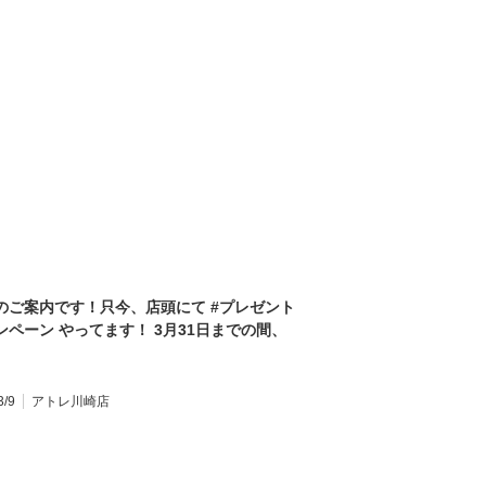
のご案内です！只今、店頭にて #プレゼント
ンペーン やってます！ 3月31日までの間、
300円以上のお花束やアレンジを事前予約して頂
、 店頭で人気の”プチバス”をプレゼントしま
！ お花束やアレンジメントをプレゼントする
3/9
アトレ川崎店
のある方は、是非この機会に！事前予約なさ
下さいね^ ^ これから迎える、歓送迎会や卒
卒業のご予約に是非！是非！！ 詳しくは、店