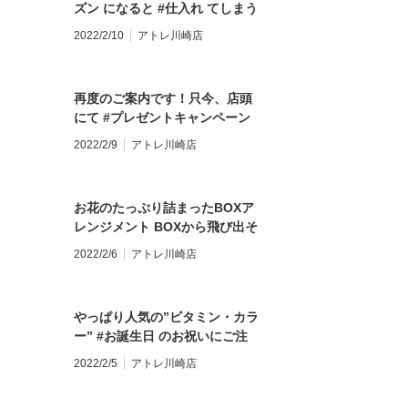
ズン になると #仕入れ てしまう
わせください。
関リース #幸せを呼ぶ #季節の
#お花 です カランコエ＝ #頭の
★★★★★★★★★★★★★ 【モンソーフル
リース #幸運を招く #プレゼン
2022/2/10
アトレ川崎店
良くなる花 #科学的根拠はない
アトレ川崎店】 〒210-0007 神奈川県川崎市
ト #新築祝い #結婚祝い #引っ
ようですが、 お花の #形 や #色
区駅前本町26-1 アトレ川崎1F
越し祝い #花のある暮らし #花
が #脳を活性化 されることから
FAX:044-200-6701 営業時間:10:00〜21:00
のある生活 #花のある毎日 #花
再度のご案内です！只今、店頭
この #名前 がついたようですよ
★★★★★★★★★★★★★ モンソーフルー
が好き #モンソーフルール #モ
にて #プレゼントキャンペーン
#受験生 なら、 #お部屋 に飾り
パリ発！ ヨーロッパ有数のフラワーチェーン
ンソーフルールアトレ川崎店 #
やってます！ 3月31日までの
たくなっちゃいますよね お店に
2022/2/9
アトレ川崎店
ンドです。
川崎駅直結 #アトレ川崎1Ｆ #川
間、3,300円以上のお花束やア
来れない #受験生 は、 #写真を
崎駅 #川崎 #花屋 #川崎花屋 #川
レンジを事前予約して頂くと、
眺めるだけ でも違うかもしれま
崎駅花屋 #フラワーショップ #
店頭で人気の”プチバス”をプレ
せん きっと、 #脳が刺激される
フランス #パリ #パリのお花屋
お花のたっぷり詰まったBOXア
ゼントしますよ！ お花束やアレ
はず^ ^！ #室内で育てられる花
さん #monceaufleurs お気軽に
レンジメント BOXから飛び出そ
ンジメントをプレゼントする予
#室内で育てられる鉢植え #花の
お問い合わせください。
うなくらいのたっぷりのお花
定のある方は、是非この機会
2022/2/6
アトレ川崎店
ある暮らし #花のある生活 #花
★★★★★★★★★★★★★★★
が、ギュギュっと詰まって お洒
に！事前予約なさって下さいね
のある毎日 #花が好き #モンソ
【モンソーフルール アトレ川崎
落な一品に仕上がりました^ ^
^ ^ これから迎える、歓送迎会
ーフルール #モンソーフルール
店】 〒210-0007 神奈川県川崎
“バレンタイン•プレゼント”にオ
や卒園・卒業のご予約に是非！
アトレ川崎店 #川崎駅直結 #ア
やっぱり人気の”ビタミン・カラ
市川崎区駅前本町26-1 アトレ川
ススメです #バレンタインイベ
是非！！ 詳しくは、店頭に
トレ川崎1Ｆ #花屋 #川崎花屋 #
ー” #お誕生日 のお祝いにご注
崎1F TEL&FAX:044-200-6701
ント #バレンタイン企画 #BOX
て！！ #キャンペーン #プチバ
川崎駅花屋 #フラワーショップ
文頂きました♪ ビタミンカラー
営業時間:10:00〜21:00
アレンジメント #フラワーBOX
2022/2/5
アトレ川崎店
ス #バスフラワー #サボンフラ
#パリのお花屋さん
って、やっぱり 元気をもらえる
★★★★★★★★★★★★★★★
#フラワーアレンジメント #バレ
ー #シャボンフラワー #歓送迎
#monceaufleurs お気軽にお問
色ですよね^ ^ 写真を眺めるだ
モンソーフルールはパリ発！ ヨ
ンタイン #バレンタインデー #
会 #卒業 #卒園 #花束 #ブーケ #