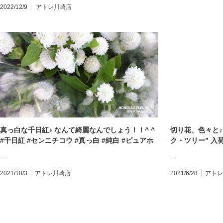
2022/12/9
アトレ川崎店
真っ白な千日紅♪ なんて綺麗なんでしょう！！^ ^
切り花、色々と♪
#千日紅 #センニチコウ #真っ白 #純白 #ピュアホ
ク・ツリー” 入
ワイト #オードリーホワイト #綺麗な花 #白い花 #
リーファンの皆
…
…
季節の花 #ドライフラワーになる花 #モンソーフル
・ ドライ・フラ
ール #モンソーフルールアトレ川崎店 #川崎駅花屋
一同、 お客様
2021/10/3
アトレ川崎店
2021/6/28
アトレ
#花屋 #フラワーショップ #アトレ川崎 #アトレ #
す♪ ・ ・ #ス
フランス発のお花屋さん #パリ発のお花屋さん #誕
木 #季節の花 #
生日 #記念日 #ブーケ #花束 #ミニブーケ #アレン
スモークツリーが
ジメント #フラワーアレンジメント #花材 #これだ
花材 #ブーケ #