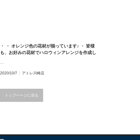
けで飾っても可愛い #可愛い花 #monceaufleurs
国配送 #オーダ
お気軽にお問い合わせください♪
#monceaufle
★★★★★★★★★★★★★★★ 【モンソーフル
ワーショップ #花
ール アトレ川崎店】 〒210-0007 神奈川県川崎市
ンス #パリ #pa
川崎区駅前本町26-1 アトレ川崎1F
せください♪ 
TEL&FAX:044-200-6701 営業時間:10:00〜21:00
【モンソーフルール
★★★★★★★★★★★★★★★ モンソーフルー
神奈川県川崎市川
・ ・ オレンジ色の花材が揃っています♪ ・ 皆様
ルはパリ発！ ヨーロッパ有数のフラワーチェーン
TEL&FAX:044-
も、お好みの花材でハロウィンアレンジを作成し
ブランドです♪
（まん延防止措
てみませんか？ ・ 今週末は残念ながら、お天気が
★★★★★★★
…
良くないかもしれません。そんな時は、ご自宅で
ルはパリ発！ 
お花を活けて”お家時間”を楽しみませんか？？？
ブランドです♪
2020/10/7
アトレ川崎店
・ ハロウィン花材の調達は、是非！当店へ！！
^_^♪ ・ 皆様のご来店をお待ちしております！ ・
#お家時間 #ハロウィン #オレンジ #花材 #揃って
トップページに戻る
ます #ハロウィンピック #ハロウィンアレンジ #カ
ボチャ #パンプキン #pumpkin #ハロウィンディ
スプレイ #ハロウィン #Halloween #モンソーフル
ール #monceaufleurs #アトレ川崎 #川崎花屋 #ア
トレ花屋 #花屋 #フラワーショップ #花 #アレンジ
メント #ギフト #オーダーギフト #プレゼント #全
国配送 #地方発送 #フランス発 #パリ発 #Paris ・