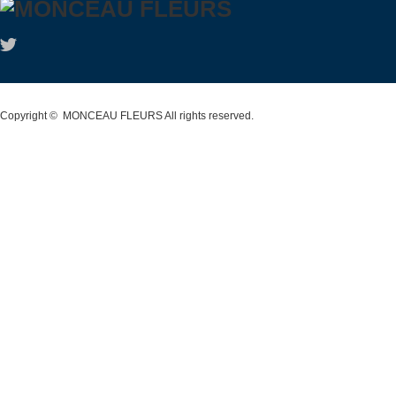
お気軽にお問い合わせください♪
★★★★★★★★★★★ 【モンソーフルール アト
レ川崎店】 〒210-0007 神奈川県川崎市川崎区駅
前本町26-1 アトレ川崎1F TEL&FAX:044-200-
6701 営業時間:10:00〜21:00
★★★★★★★★★★★ モンソーフルールはパリ
Copyright ©
MONCEAU FLEURS
All rights reserved.
発！ ヨーロッパ有数のフラワーチェーンブランド
です♪