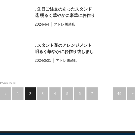
らし #モンソーフルール #モン
【モンソーフルール アトレ川崎
#flowergift #花束 #ブーケ
ソーフルールアトレ川崎 #パリ
店】 〒210-0007 神奈川県川崎
. 先日ご注文のあったスタンド
#bouquet #フラワーアレンジ
生まれのお花屋さん
市川崎区駅前本町26-1 アトレ川
花 明るく華やかに豪華にお作り
メント #卒園式 #卒業式 #送別
#monceaufleurs #川崎花屋 お
崎1F TEL&FAX:044-200-6701
致しました スタンド花のご注文
会 #誕生日 #記念日 #全国配送 #
2024/4/4
アトレ川崎店
気軽にお問い合わせください。
営業時間:10:00〜21:00
は店頭、またはお電話にて承っ
地方発送 #お花のある暮らし #
【モンソーフルール アトレ川崎
ております
#スタンド花 #
モンソーフルール #モンソーフ
店】 〒210-0007 神奈川県川崎
お祝い #お祝いの花 #プレゼン
ルールアトレ川崎 #パリ生まれ
市川崎区駅前本町26-1 アトレ川
. スタンド花のアレンジメント
ト #flowergift #花束 #ブーケ
のお花屋さん #monceaufleurs
崎1F TEL&FAX:044-200-6701
明るく華やかにお作り致しまし
#bouquet #フラワーアレンジ
#川崎花屋 お気軽にお問い合わ
営業時間:10:00〜21:00
た！️ #スタンド花 #お祝い #お
メント #卒園式 #卒業式 #送別
2024/3/31
アトレ川崎店
せください。 【モンソーフルー
祝い花 #プレゼント #flowergift
会 #誕生日 #記念日 #全国配送 #
ル アトレ川崎店】 〒210-0007
#花束 #ブーケ #bouquet #フラ
地方発送 #お花のある暮らし #
神奈川県川崎市川崎区駅前本町
ワーアレンジメント #卒園式 #
モンソーフルール #モンソーフ
26-1 アトレ川崎1F
卒業式 #送別会 #誕生日 #記念
PAGE NAVI
ルールアトレ川崎 #パリ生まれ
TEL&FAX:044-200-6701 営業
日 #全国配送 #地方発送 #お花
のお花屋さん #monceaufleurs
時間:10:00〜21:00
«
1
2
3
4
5
6
7
…
49
»
のある暮らし #モンソーフルー
#川崎花屋 お気軽にお問い合わ
ル #モンソーフルールアトレ川
せください。 【モンソーフルー
崎 #パリ生まれのお花屋さん
ル アトレ川崎店】 〒210-0007
#monceaufleurs #川崎花屋 お
神奈川県川崎市川崎区駅前本町
気軽にお問い合わせください。
26-1 アトレ川崎1F
【モンソーフルール アトレ川崎
TEL&FAX:044-200-6701 営業
店】 〒210-0007 神奈川県川崎