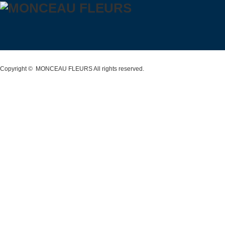
時間:10:00〜21:00
市川崎区駅前本町26-1 アトレ川
崎1F TEL&FAX:044-200-6701
営業時間:10:00〜21:00
Copyright ©
MONCEAU FLEURS
All rights reserved.