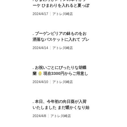
#お供えのアレンジ #お供えアレ
日 #全国配送 #地方発送 #お花
ーケ ひまわりを入れると夏っぽ
ンジ #flowergift #花束 #ブーケ
のある暮らし #モンソーフルー
く元気な印象になります #誕生
#bouquet #フラワーアレンジ
2024/4/17
アトレ川崎店
ル #モンソーフルールアトレ川
日プレゼント #誕生日花束 #バ
メント #卒園式 #卒業式 #送別
崎 #パリ生まれのお花屋さん
ースデーブーケ #お祝い花 #バ
会 #誕生日 #記念日 #全国配送 #
#monceaufleurs #川崎花屋 お
ースデー #プレゼント
地方発送 #お花のある暮らし #
気軽にお問い合わせください。
. ブーゲンビリアの鉢ものをお
#flowergift #花束 #ブーケ
モンソーフルール #モンソーフ
【モンソーフルール アトレ川崎
洒落なバスケットに入れて プレ
#bouquet #フラワーアレンジ
ルールアトレ川崎 #パリ生まれ
店】 〒210-0007 神奈川県川崎
ゼント用に販売しております 母
メント #卒園式 #卒業式 #送別
2024/4/14
アトレ川崎店
のお花屋さん #monceaufleurs
市川崎区駅前本町26-1 アトレ川
の日にもオススメです
#ブー
会 #誕生日 #記念日 #全国配送 #
#川崎花屋 お気軽にお問い合わ
崎1F TEL&FAX:044-200-6701
ゲンビリア #鉢 #ガーデン #母
地方発送 #お花のある暮らし #
せください。 【モンソーフルー
営業時間:10:00〜21:00
の日 #母の日プレゼント #プレ
モンソーフルール #モンソーフ
ル アトレ川崎店】 〒210-0007
. お祝いごとにぴったりな胡蝶
ゼント #flowergift #花束 #ブー
ルールアトレ川崎 #パリ生まれ
神奈川県川崎市川崎区駅前本町
蘭
現在3300円からご用意し
ケ #bouquet #フラワーアレン
のお花屋さん #monceaufleurs
26-1 アトレ川崎1F
ております。 1ヶ月から2ヶ月程
ジメント #卒園式 #卒業式 #送
2024/4/10
アトレ川崎店
#川崎花屋 お気軽にお問い合わ
TEL&FAX:044-200-6701 営業
と、他のお花よりも持ちがいい
別会 #誕生日 #記念日 #全国配
せください。 【モンソーフルー
時間:10:00〜21:00
のが特徴です #胡蝶蘭 #鉢 #プ
送 #地方発送 #お花のある暮ら
ル アトレ川崎店】 〒210-0007
レゼント #flowergift #花束 #ブ
し #モンソーフルール #モンソ
神奈川県川崎市川崎区駅前本町
. 本日、今年初の向日葵が入荷
ーケ #bouquet #フラワーアレ
ーフルールアトレ川崎 #パリ生
26-1 アトレ川崎1F
いたしました まだ暖かくなり始
ンジメント #卒園式 #卒業式 #
まれのお花屋さん
TEL&FAX:044-200-6701 営業
めたばかりですが、一気に夏を
送別会 #誕生日 #記念日 #全国
2024/4/8
アトレ川崎店
#monceaufleurs #川崎花屋 お
時間:10:00〜21:00
感じさせてくれます #向日葵 #
配送 #地方発送 #お花のある暮
気軽にお問い合わせください。
ひまわり #夏の花 #プレゼント