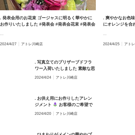
. 発表会用のお花束 ゴージャスに明るく華やかに
. 爽やかなお色
お作りいたしました️ #発表会 #発表会花束 #発表会
にオレンジを合
ブーケ #お祝い花 #プレゼント #flowergift #花束
日プレゼント #
…
…
#ブーケ #bouquet #フラワーアレンジメント #卒
花 #プレゼント #f
園式 #卒業式 #送別会 #誕生日 #記念日 #全国配送
#bouquet 
2024/4/27
アトレ川崎店
2024/4/25
アトレ
#地方発送 #お花のある暮らし #モンソーフルール
業式 #送別会 #
#モンソーフルールアトレ川崎 #パリ生まれのお花
送 #お花のある
屋さん #monceaufleurs #川崎花屋 お気軽にお問
. 写真立てのプリザーブドフラ
ーフルールアト
い合わせください。 【モンソーフルール アトレ川
ワー入荷いたしました 素敵な思
#monceaufl
崎店】 〒210-0007 神奈川県川崎市川崎区駅前本
い出と一緒にお花を飾れるので
せください。 
2024/4/24
アトレ川崎店
町26-1 アトレ川崎1F TEL&FAX:044-200-6701 営
おすすめです️ プリザーブドフラ
〒210-0007
業時間:10:00〜21:00
ワー他にも多数ご用意しており
アトレ川崎1F TEL
ます。 #プリザーブドフラワー
間:10:00〜21:0
. お供え用にお作りしたアレン
#写真立て #おすすめ商品 #プレ
ジメント
お客様のご希望で
ゼント #母の日 #母の日ギフト
少し色を入れて明るめに 。 淡
#母の日プレゼント #flowergift
2024/4/20
アトレ川崎店
いブルーのデルフィニウムの控
#花束 #ブーケ #bouquet #フラ
えめな可愛さがポイント ◎ #ア
ワーアレンジメント #入学式 #
レンジメント #お供え #一周忌
入園式 #入社式 #誕生日 #記念
. ひまわりがメインの華やかブ