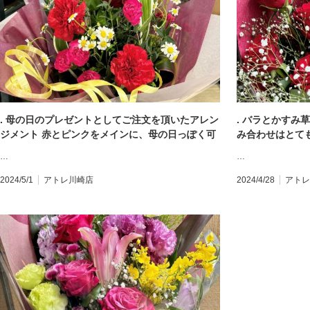
. 母の日のプレゼントとしてご注文を頂いたアレン
. バラとかすみ
ジメント 赤とピンクをメインに、母の日っぽく可
み合わせはとて
愛らしくお作りいたしました️ #アレンジメント #母
ンジメント、ご注
…
…
の日 #mothersday #母の日ギフト #母の日プレゼ
バラのある暮らし
ント #flowergift #花束 #ブーケ #bouquet #フラ
ント #flowerg
2024/5/1
アトレ川崎店
2024/4/28
アトレ
ワーアレンジメント #卒園式 #卒業式 #送別会 #誕
#bouquet 
生日 #記念日 #全国配送 #地方発送 #お花のある暮
業式 #送別会 #
らし #モンソーフルール #モンソーフルールアトレ
送 #お花のある
川崎 #パリ生まれのお花屋さん #monceaufleurs
ーフルールアト
#川崎花屋 お気軽にお問い合わせください。 【モ
#monceaufl
ンソーフルール アトレ川崎店】 〒210-0007 神奈
せください。 
川県川崎市川崎区駅前本町26-1 アトレ川崎1F
〒210-0007
TEL&FAX:044-200-6701 営業時間:10:00〜21:00
アトレ川崎1F TEL
間:10:00〜21:0