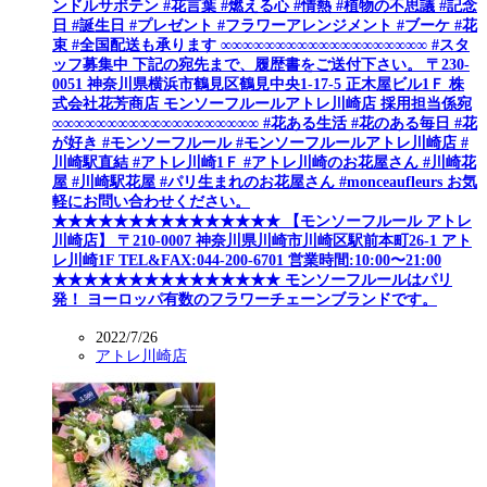
ンドルサボテン #花言葉 #燃える心 #情熱 #植物の不思議 #記念
日 #誕生日 #プレゼント #フラワーアレンジメント #ブーケ #花
束 #全国配送も承ります ∞∞∞∞∞∞∞∞∞∞∞∞∞∞∞∞∞∞∞ #スタ
ッフ募集中 下記の宛先まで、履歴書をご送付下さい。 〒230-
0051 神奈川県横浜市鶴見区鶴見中央1-17-5 正木屋ビル1Ｆ 株
式会社花芳商店 モンソーフルールアトレ川崎店 採用担当係宛
∞∞∞∞∞∞∞∞∞∞∞∞∞∞∞∞∞∞∞ #花ある生活 #花のある毎日 #花
が好き #モンソーフルール #モンソーフルールアトレ川崎店 #
川崎駅直結 #アトレ川崎1Ｆ #アトレ川崎のお花屋さん #川崎花
屋 #川崎駅花屋 #パリ生まれのお花屋さん #monceaufleurs お気
軽にお問い合わせください。
★★★★★★★★★★★★★★★ 【モンソーフルール アトレ
川崎店】 〒210-0007 神奈川県川崎市川崎区駅前本町26-1 アト
レ川崎1F TEL&FAX:044-200-6701 営業時間:10:00〜21:00
★★★★★★★★★★★★★★★ モンソーフルールはパリ
発！ ヨーロッパ有数のフラワーチェーンブランドです。
2022/7/26
アトレ川崎店