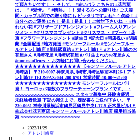
て頂きたいです！ ・ そして、 #赤いバラ こちらの #花言葉
は、 『 #愛情』『 #情熱』！！ 愛する方への贈り物♪ ご夫婦
間・カップル間での贈り物にも ピッタリですよね^_^ 勿論！ #
自分へのご褒美 にも！ 是非！是非！！ご検討下さいね ・ #枯
れない花 #プリザーブドアレンジメント #フレーム入りアレン
ジメント #クリスマスプレゼント #クリスマス ・ #ブーケ #花
束 #フラワーアレンジメント #誕生日 #記念日 #開店祝い #胡蝶
蘭 #全国配送 #地方発送 #モンソーフルール #モンソーフルー
ルアトレ川崎店 #川崎駅直結 #アトレ川崎1Ｆ #アトレ川崎のお
花屋さん #川崎花屋 #川崎駅花屋 #パリ生まれのお花屋さん
#monceaufleurs ・ お気軽にお問い合わせください。
★★★★★★★★★★★★★★★ 【モンソーフルール アトレ
川崎店】 〒210-0007 神奈川県川崎市川崎区駅前本町26-1 アト
レ川崎1F TEL&FAX:044-200-6701 営業時間:10:00〜21:00
★★★★★★★★★★★★★★★ モンソーフルールはパリ
発！ ヨーロッパ有数のフラワーチェーンブランドです。 ・
∞∞∞∞∞∞∞∞∞∞∞∞∞∞∞∞∞∞∞ スタッフ募集中 経験者優遇
未経験者歓迎 下記の宛先まで、履歴書をご送付下さい。 〒
230-0051 神奈川県横浜市鶴見区鶴見中央1-17-5 正木屋ビル1Ｆ
株式会社花芳商店 モンソーフルールアトレ川崎店 採用担当係
宛 ∞∞∞∞∞∞∞∞∞∞∞∞∞∞∞∞∞∞∞
2022/11/29
アトレ川崎店