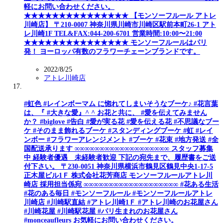
軽にお問い合わせください。
★★★★★★★★★★★★★★★ 【モンソーフルール アトレ
川崎店】 〒210-0007 神奈川県川崎市川崎区駅前本町26-1 アト
レ川崎1F TEL&FAX:044-200-6701 営業時間:10:00〜21:00
★★★★★★★★★★★★★★★ モンソーフルールはパリ
発！ ヨーロッパ有数のフラワーチェーンブランドです。
2022/8/25
アトレ川崎店
#虹色 #レインボーマム に惚れてしまいそうなブーケ♪ #花言葉
は、『 #大きな愛』^ ^ お花と共に、 #愛を伝えてみません
か？ #biglove #告白 #愛が実る花 #愛を伝える花 #不思議なブー
ケ #そのまま飾れるブーケ #スタンディングブーケ #虹 #レイ
ンボー #フラワーアレンジメント #ブーケ #花束 #地方発送 #全
国配送承ります ∞∞∞∞∞∞∞∞∞∞∞∞∞∞∞∞∞∞∞ スタッフ募集
中 経験者優遇 未経験者歓迎 下記の宛先まで、履歴書をご送
付下さい。 〒230-0051 神奈川県横浜市鶴見区鶴見中央1-17-5
正木屋ビル1Ｆ 株式会社花芳商店 モンソーフルールアトレ川
崎店 採用担当係宛 ∞∞∞∞∞∞∞∞∞∞∞∞∞∞∞∞∞∞∞ #花ある生活
#花のある毎日 #モンソーフルール #モンソーフルールアトレ
川崎店 #川崎駅直結 #アトレ川崎1Ｆ #アトレ川崎のお花屋さん
#川崎花屋 #川崎駅花屋 #パリ生まれのお花屋さん
#monceaufleurs お気軽にお問い合わせください。