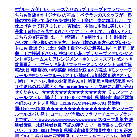
#ブルー が美しい、ケース入りの #プリザーブドフラワー♪ こ
ちらも当店 #オリジナル の商品！ ベテランのスタッフが、熟
練の技を用いて 花びらを1枚1枚・丁寧に丁寧に加工した上で
仕上げさせて頂きました。 実物は、本当に本当に美しい！！
是非！皆様にも見て頂きたいです！ ・ そして、 #青いバラ！
こちらの #花言葉 は、 『 #奇跡』『 #夢叶う』！！ 願掛けし
たい方、強い願いのある方、 何か目標のある方へのプレゼン
トにも 最適ですよね♪ 勿論！自分へのご褒美にも^_^ 是非！是
非！！ご検討下さいね #枯れない花 #プリザーブドアレンジメ
ント #フレーム入りアレンジメント #クリスマスプレゼント #
数量限定 ・ #ブーケ #花束 #フラワーアレンジメント #誕生日
#記念日 #開店祝い #胡蝶蘭 #全国配送 #地方発送 #モンソーフ
ルール #モンソーフルールアトレ川崎店 #川崎駅直結 #アトレ
川崎1Ｆ #アトレ川崎のお花屋さん #川崎花屋 #川崎駅花屋 #パ
リ生まれのお花屋さん #monceaufleurs ・ お気軽にお問い合わ
せください。 ★★★★★★★★★★★★★★★ 【モンソーフ
ルール アトレ川崎店】 〒210-0007 神奈川県川崎市川崎区駅前
本町26-1 アトレ川崎1F TEL&FAX:044-200-6701 営業時
間:10:00〜21:00 ★★★★★★★★★★★★★★★ モンソーフ
ルールはパリ発！ ヨーロッパ有数のフラワーチェーンブラン
ドです。 ・ ∞∞∞∞∞∞∞∞∞∞∞∞∞∞∞∞∞∞∞ スタッフ募集中 経
験者優遇 未経験者歓迎 下記の宛先まで、履歴書をご送付下
さい。 〒230-0051 神奈川県横浜市鶴見区鶴見中央1-17-5 正木
屋ビル1Ｆ 株式会社花芳商店 モンソーフルールアトレ川崎店