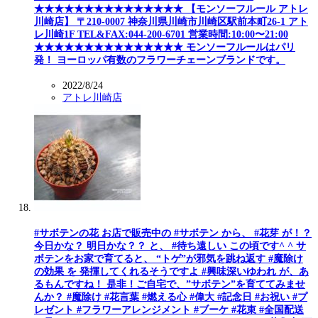
★★★★★★★★★★★★★★★ 【モンソーフルール アトレ
川崎店】 〒210-0007 神奈川県川崎市川崎区駅前本町26-1 アト
レ川崎1F TEL&FAX:044-200-6701 営業時間:10:00〜21:00
★★★★★★★★★★★★★★★ モンソーフルールはパリ
発！ ヨーロッパ有数のフラワーチェーンブランドです。
2022/8/24
アトレ川崎店
#サボテンの花 お店で販売中の #サボテン から、 #花芽 が！？
今日かな？ 明日かな？？ と、 #待ち遠しい この頃です^ ^ サ
ボテンをお家で育てると、 “トゲ”が邪気を跳ね返す #魔除け
の効果 を 発揮してくれるそうですよ #興味深いゆわれ が、あ
るもんですね！ 是非！ご自宅で、”サボテン”を育ててみませ
んか？ #魔除け #花言葉 #燃える心 #偉大 #記念日 #お祝い #プ
レゼント #フラワーアレンジメント #ブーケ #花束 #全国配送