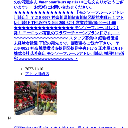
のお花屋さん #monceaufleurs #paris • #ご注文ありがとうござ
います♪ ・ お気軽にお問い合わせください。
★★★★★★★★★★★★★★★ 【モンソーフルール アトレ
川崎店】 〒210-0007 神奈川県川崎市川崎区駅前本町26-1 アト
レ川崎1F TEL&FAX:044-200-6701 営業時間:10:00〜21:00
★★★★★★★★★★★★★★★ モンソーフルールはパリ
発！ ヨーロッパ有数のフラワーチェーンブランドです。 ・
∞∞∞∞∞∞∞∞∞∞∞∞∞∞∞∞∞∞∞ スタッフ募集中 経験者優遇
未経験者歓迎 下記の宛先まで、履歴書をご送付下さい。 〒
230-0051 神奈川県横浜市鶴見区鶴見中央1-17-5 正木屋ビル1Ｆ
株式会社花芳商店 モンソーフルールアトレ川崎店 採用担当係
宛 ∞∞∞∞∞∞∞∞∞∞∞∞∞∞∞∞∞∞∞ ・
2022/11/10
アトレ川崎店