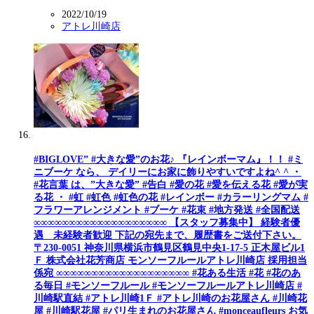
2022/10/19
アトレ川崎店
#BIGLOVE” #大きな愛”のお花♪ 『レインボーマム』！！ #ミ
ニブーケ なら、 デイリーにお家に飾りやすいですよね^ ^ ・
#花言葉 は、”大きな愛” #告白 #愛の花 #愛を伝える花 #愛が実
る花 ・ #虹 #虹色 #虹色の花 #レインボー #カラーリングマム #
フラワーアレンジメント #ブーケ #花束 #地方発送 #全国配送
∞∞∞∞∞∞∞∞∞∞∞∞∞∞∞∞∞∞∞ 【スタッフ募集中】 経験者優
遇 未経験者歓迎 下記の宛先まで、履歴書をご送付下さい。
〒230-0051 神奈川県横浜市鶴見区鶴見中央1-17-5 正木屋ビル1
Ｆ 株式会社花芳商店 モンソーフルールアトレ川崎店 採用担当
係宛 ∞∞∞∞∞∞∞∞∞∞∞∞∞∞∞∞∞∞∞ #花ある生活 #花 #花のあ
る毎日 #モンソーフルール #モンソーフルールアトレ川崎店 #
川崎駅直結 #アトレ川崎1Ｆ #アトレ川崎のお花屋さん #川崎花
屋 #川崎駅花屋 #パリ生まれのお花屋さん #monceaufleurs お気