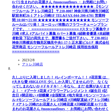
#パリ生まれのお花屋さん #monceaufleurs ・ お気軽にお問い
合わせください。 ★★★★★★★★★★★★★★★ 【モンソ
ーフルール アトレ川崎店】 〒210-0007 神奈川県川崎市川崎区
駅前本町26-1 アトレ川崎1F TEL&FAX:044-200-6701 営業時
間:10:00〜21:00 ★★★★★★★★★★★★★★★ モンソーフ
ルールはパリ発！ ヨーロッパ有数のフラワーチェーンブラン
ドです。 ・ ∞∞∞∞∞∞∞∞∞∞∞∞∞∞∞∞∞∞∞ #スタッフ募集中 #
川崎 #求人 #アルバイト募集 #パート募集 #経験者優遇 #未経験
者歓迎 下記の宛先まで、履歴書をご送付下さい。 〒230-0051
神奈川県横浜市鶴見区鶴見中央1-17-5 正木屋ビル1Ｆ 株式会社
花芳商店 モンソーフルールアトレ川崎店 採用担当係宛
∞∞∞∞∞∞∞∞∞∞∞∞∞∞∞∞∞∞∞
2023/2/8
アトレ川崎店
久しぶりに入荷しました！ #レインボーマム！！ #花言葉 は、
#大きな愛 #BIGLOVE 少ししか入荷してませんので、 なくな
ってしまわないか #ドキドキ^_^ 今なら、まだ 在庫があります
よ！ ・ #ブーケ #花束 #フラワーアレンジメント #誕生日 #記
念日 #開店祝い #胡蝶蘭 #全国配送 #地方発送 #モンソーフルー
ル #モンソーフルールアトレ川崎店 #川崎駅直結 #アトレ川崎1
Ｆ #アトレ川崎のお花屋さん #川崎花屋 #川崎駅花屋 #パリ生
まれのお花屋さん #monceaufleurs ・ お気軽にお問い合わせく