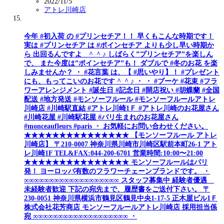
2022/11/5
アトレ川崎店
今年 #初入荷 の #プリンセチア！！ 早くもこんな時期です！
実は #プリンセチア は #ポインセチア よりも少し早い時期か
ら 出回るんですよ ^_^ ♪ しばらく”プリンセチア”を楽しん
で、 また今度は”ポインセチア”も！ ダブルで #冬のお花 を楽
しみませんか？ ・ #花言葉 は、【 #思いやり】！ #プレゼント
にも、もってこいのお花です ^_^ ♪ ・ ・ #ブーケ #花束 #フラ
ワーアレンジメント #誕生日 #記念日 #開店祝い #胡蝶蘭 #全国
配送 #地方発送 #モンソーフルール #モンソーフルールアトレ
川崎店 #川崎駅直結 #アトレ川崎1Ｆ #アトレ川崎のお花屋さん
#川崎花屋 #川崎駅花屋 #パリ生まれのお花屋さん
#monceaufleurs #paris ・ お気軽にお問い合わせください。
★★★★★★★★★★★★★★★ 【モンソーフルール アトレ
川崎店】 〒210-0007 神奈川県川崎市川崎区駅前本町26-1 アト
レ川崎1F TEL&FAX:044-200-6701 営業時間:10:00〜21:00
★★★★★★★★★★★★★★★ モンソーフルールはパリ
発！ ヨーロッパ有数のフラワーチェーンブランドです。 ・
∞∞∞∞∞∞∞∞∞∞∞∞∞∞∞∞∞∞∞ スタッフ募集中 経験者優遇
未経験者歓迎 下記の宛先まで、履歴書をご送付下さい。 〒
230-0051 神奈川県横浜市鶴見区鶴見中央1-17-5 正木屋ビル1Ｆ
株式会社花芳商店 モンソーフルールアトレ川崎店 採用担当係
宛 ∞∞∞∞∞∞∞∞∞∞∞∞∞∞∞∞∞∞∞ ・