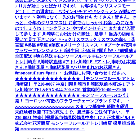
店頭に赤いお花がたくさん並んで、早くも #クリスマスモード
♪ 11月が始まったばかりですが、 お客様も”クリスマスモー
ド”！！ この週末は、 #ポインセチア や #シクラメン が動いて
います^_^ 例年になく、先のお問合せも たくさん♪ 皆さん、き
っと、今年のクリスマスは お家でもしっかりお楽しみになる
のでしょうね！ “シクラメン”や”ポインセチア” まだまだ入荷
して参ります 川崎駅にお出かけの際は、是非！ 当店の店頭を
覗いて見て下さいね^_^ • #クリスマス #クリスマスの幸せ #花
言葉 #祝福 #幸運 #聖夜 #メリークリスマス ・ #ブーケ #花束 #
フラワーアレンジメント #誕生日 #記念日 #開店祝い #胡蝶蘭 #
全国配送 #地方発送 #モンソーフルール #モンソーフルールア
トレ川崎店 #川崎駅直結 #アトレ川崎1Ｆ #アトレ川崎のお花屋
さん #川崎花屋 #川崎駅花屋 #パリ生まれのお花屋さん
#monceaufleurs #paris ・ お気軽にお問い合わせください。
★★★★★★★★★★★★★★★ 【モンソーフルール アトレ
川崎店】 〒210-0007 神奈川県川崎市川崎区駅前本町26-1 アト
レ川崎1F TEL&FAX:044-200-6701 営業時間:10:00〜21:00
★★★★★★★★★★★★★★★ モンソーフルールはパリ
発！ ヨーロッパ有数のフラワーチェーンブランドです。 ・
∞∞∞∞∞∞∞∞∞∞∞∞∞∞∞∞∞∞∞ スタッフ募集中 経験者優遇
未経験者歓迎 下記の宛先まで、履歴書をご送付下さい。 〒
230-0051 神奈川県横浜市鶴見区鶴見中央1-17-5 正木屋ビル1Ｆ
株式会社花芳商店 モンソーフルールアトレ川崎店 採用担当係
宛 ∞∞∞∞∞∞∞∞∞∞∞∞∞∞∞∞∞∞∞ ・