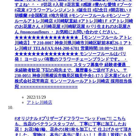
すよね^_^ ・ #切花 #入荷 #花言葉 #感謝 #豊かな愛情 #ブーケ
#花束 #フラワーアレンジメント #誕生日 #記念日 #開店祝い #
胡蝶蘭 #全国配送 #地方発送 #モンソーフルール #モンソーフ
ルールアトレ川崎店 #川崎駅直結 #アトレ川崎1Ｆ #アトレ川崎
のお花屋さん #川崎花屋 #川崎駅花屋 #パリ生まれのお花屋さ
ん #monceaufleurs ・ お気軽にお問い合わせください。
★★★★★★★★★★★★★★★ 【モンソーフルール アトレ
川崎店】 〒210-0007 神奈川県川崎市川崎区駅前本町26-1 アト
レ川崎1F TEL&FAX:044-200-6701 営業時間:10:00〜21:00
★★★★★★★★★★★★★★★ モンソーフルールはパリ
発！ ヨーロッパ有数のフラワーチェーンブランドです。 ・
∞∞∞∞∞∞∞∞∞∞∞∞∞∞∞∞∞∞∞ スタッフ募集中 経験者優遇
未経験者歓迎 下記の宛先まで、履歴書をご送付下さい。 〒
230-0051 神奈川県横浜市鶴見区鶴見中央1-17-5 正木屋ビル1Ｆ
株式会社花芳商店 モンソーフルールアトレ川崎店 採用担当係
宛 ∞∞∞∞∞∞∞∞∞∞∞∞∞∞∞∞∞∞∞
2022/11/29
アトレ川崎店
#オリジナル #プリザーブドフラワー “レッドver.”!! こちら
も、当店のベテランスタッフが、 丁寧に丁寧に加工したお
花！ お花1輪1輪、花弁の1枚1枚を加工して 仕上げさせて頂き
ました。 実物は、本当に本当に美しい！！ 是非！皆様にも見