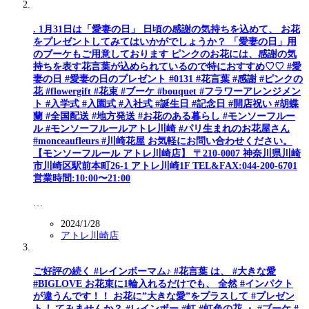
. 1月31日は「愛妻の日」 日頃の感謝の気持ちを込めて、 お花
をプレゼントしてみてはいかがでしょうか？ 「愛妻の日」用
のブーケもご用意しております ピンクのお花には、感謝の気
持ちを表す花言葉が込められているので特におすすめ♡♡ #愛
妻の日 #愛妻の日のプレゼント #0131 #花言葉 #感謝 #ピンクの
花 #flowergift #花束 #ブーケ #bouquet #フラワーアレンジメン
ト #入学式 #入園式 #入社式 #誕生日 #記念日 #開店祝い #胡蝶
蘭 #全国配送 #地方発送 #お花のある暮らし #モンソーフルー
ル #モンソーフルールアトレ川崎 #パリ生まれのお花屋さん
#monceaufleurs #川崎花屋 お気軽にお問い合わせください。
【モンソーフルール アトレ川崎店】 〒210-0007 神奈川県川崎
市川崎区駅前本町26-1 アトレ川崎1F TEL&FAX:044-200-6701
営業時間:10:00〜21:00
…
2024/1/28
アトレ川崎店
ご好評の続く #レインボーマム♪ #花言葉 は、 #大きな愛
#BIGLOVE お花束に1輪入れるだけでも、 全然 #インパクト
が違うんです！！ お花に”大きな愛”をプラスして #プレゼン
ト してみませんか？ #レインボー #虹 #虹色の花 ・ #ブーケ #