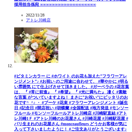
採用担当係宛 ∞∞∞∞∞∞∞∞∞∞∞∞∞∞∞∞∞∞∞
2022/11/28
アトレ川崎店
#ビタミンカラー に #ホワイト のお花も加えた”フラワーアレ
ンジメント”♪ #お祝い のご用途に合わせて、 #華やかに #明る
い雰囲気 にて仕上げさせて頂きました。 #ガーベラの #花言葉
は、 『 #常に前進』 『 #希望』 『 #光に満ちた』 凄く #素敵
な言葉 がついていますよね！ まさに”お祝い”にピッタリのお
花です^_^♪ ・ #ブーケ #花束 #フラワーアレンジメント #誕生
日 #記念日 #開店祝い #胡蝶蘭 #全国配送 #地方発送 #モンソー
フルール #モンソーフルールアトレ川崎店 #川崎駅直結 #アト
レ川崎1Ｆ #アトレ川崎のお花屋さん #川崎花屋 #川崎駅花屋 #
パリ生まれのお花屋さん #monceaufleurs どうかお客様が気に
入って下さいましたように！ #ご注文ありがとうございます♪