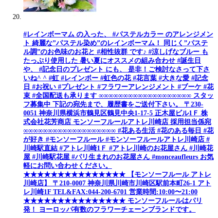
#レインボーマム の入った、 #パステルカラー のアレンジメン
ト 綺麗な”パステル染め”のレインボーマム！ 同じく”パステ
ル調”のお色味のお花と #相性抜群 です♪ #涼しげなブルー も
たっぷり使用した 暑い夏にオススメの組み合わせ #誕生日
や、 #記念日のプレゼント にも、 是非！ご検討なさって下さ
いね^ ^ #虹 #レインボー #虹色の花 #花言葉 #大きな愛 #記念
日 #お祝い #プレゼント #フラワーアレンジメント #ブーケ #花
束 #全国配送も承ります ∞∞∞∞∞∞∞∞∞∞∞∞∞∞∞∞∞∞∞ スタッ
フ募集中 下記の宛先まで、履歴書をご送付下さい。 〒230-
0051 神奈川県横浜市鶴見区鶴見中央1-17-5 正木屋ビル1Ｆ 株
式会社花芳商店 モンソーフルールアトレ川崎店 採用担当係宛
∞∞∞∞∞∞∞∞∞∞∞∞∞∞∞∞∞∞∞ #花ある生活 #花のある毎日 #花
が好き #モンソーフルール #モンソーフルールアトレ川崎店 #
川崎駅直結 #アトレ川崎1Ｆ #アトレ川崎のお花屋さん #川崎花
屋 #川崎駅花屋 #パリ生まれのお花屋さん #monceaufleurs お気
軽にお問い合わせください。
★★★★★★★★★★★★★★★ 【モンソーフルール アトレ
川崎店】 〒210-0007 神奈川県川崎市川崎区駅前本町26-1 アト
レ川崎1F TEL&FAX:044-200-6701 営業時間:10:00〜21:00
★★★★★★★★★★★★★★★ モンソーフルールはパリ
発！ ヨーロッパ有数のフラワーチェーンブランドです。