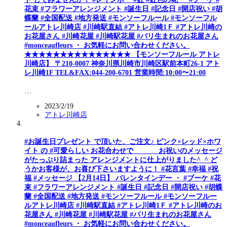
花束 #フラワーアレンジメント #誕生日 #記念日 #開店祝い #胡
蝶蘭 #全国配送 #地方発送 #モンソーフルール #モンソーフル
ールアトレ川崎店 #川崎駅直結 #アトレ川崎1Ｆ #アトレ川崎の
お花屋さん #川崎花屋 #川崎駅花屋 #パリ生まれのお花屋さん
#monceaufleurs ・ お気軽にお問い合わせください。
★★★★★★★★★★★★★★★ 【モンソーフルール アトレ
川崎店】 〒210-0007 神奈川県川崎市川崎区駅前本町26-1 アト
レ川崎1F TEL&FAX:044-200-6701 営業時間:10:00〜21:00
…
2023/2/19
アトレ川崎店
#お誕生日プレゼント で頂いた、ご注文♪ ピンク×レッド×ホワ
イト の #可愛らしい お花合わせで お祝いのメッセージ
がたっぷり詰まった アレンジメントに仕上がりました^_^ ど
うかお客様が、お喜び下さいますように！ #花言葉 #幸福 #祝
福 #メッセージ 【2月14日】 バレンタインデー ・ #ブーケ #花
束 #フラワーアレンジメント #誕生日 #記念日 #開店祝い #胡蝶
蘭 #全国配送 #地方発送 #モンソーフルール #モンソーフルー
ルアトレ川崎店 #川崎駅直結 #アトレ川崎1Ｆ #アトレ川崎のお
花屋さん #川崎花屋 #川崎駅花屋 #パリ生まれのお花屋さん
#monceaufleurs ・ お気軽にお問い合わせください。