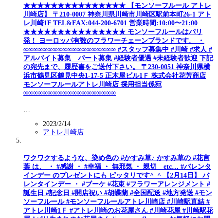
★★★★★★★★★★★★★★★ 【モンソーフルール アトレ
川崎店】 〒210-0007 神奈川県川崎市川崎区駅前本町26-1 アト
レ川崎1F TEL&FAX:044-200-6701 営業時間:10:00〜21:00
★★★★★★★★★★★★★★★ モンソーフルールはパリ
発！ ヨーロッパ有数のフラワーチェーンブランドです。 ・
∞∞∞∞∞∞∞∞∞∞∞∞∞∞∞∞∞∞∞ #スタッフ募集中 #川崎 #求人 #
アルバイト募集 パート募集 #経験者優遇 #未経験者歓迎 下記
の宛先まで、履歴書をご送付下さい。 〒230-0051 神奈川県横
浜市鶴見区鶴見中央1-17-5 正木屋ビル1Ｆ 株式会社花芳商店
モンソーフルールアトレ川崎店 採用担当係宛
∞∞∞∞∞∞∞∞∞∞∞∞∞∞∞∞∞∞∞
…
2023/2/14
アトレ川崎店
ワクワクするような、染め色の #かすみ草♪ かすみ草の #花言
葉 は、 ・ #感謝 ・ #幸福 ・ 無邪気 ・ 親切 etc… #バレンタ
インデー のプレゼントにも ピッタリです^_^ 【2月14日】 バ
レンタインデー ・ #ブーケ #花束 #フラワーアレンジメント #
誕生日 #記念日 #開店祝い #胡蝶蘭 #全国配送 #地方発送 #モン
ソーフルール #モンソーフルールアトレ川崎店 #川崎駅直結 #
アトレ川崎1Ｆ #アトレ川崎のお花屋さん #川崎花屋 #川崎駅花