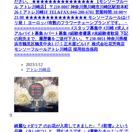
ださい。 ★★★★★★★★★★★★★★★ 【モンソーフルー
ル アトレ川崎店】 〒210-0007 神奈川県川崎市川崎区駅前本町
26-1 アトレ川崎1F TEL&FAX:044-200-6701 営業時間:10:00〜
21:00 ★★★★★★★★★★★★★★★ モンソーフルールはパ
リ発！ ヨーロッパ有数のフラワーチェーンブランドです。 ・
∞∞∞∞∞∞∞∞∞∞∞∞∞∞∞∞∞∞∞ #スタッフ募集中 #川崎 #求人 #
アルバイト募集 #パート募集 #経験者優遇 #未経験者歓迎 下記
の宛先まで、履歴書をご送付下さい。 〒230-0051 神奈川県横
浜市鶴見区鶴見中央1-17-5 正木屋ビル1Ｆ 株式会社花芳商店
モンソーフルールアトレ川崎店 採用担当係宛
∞∞∞∞∞∞∞∞∞∞∞∞∞∞∞∞∞∞∞
2023/1/12
アトレ川崎店
綺麗な #ダリア のお花が入荷してきました♪ 『 #彩雪』という
品種 （さいせつ）と、読むそうです ・ #素敵なネーミング で