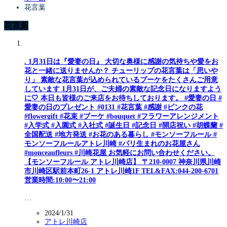
花言葉
花言葉
. 1月31日は『愛妻の日』 大切な奥様に感謝の気持ちや愛をお
花と一緒に送りませんか？ チューリップの花言葉は「思いや
り」 素敵な花言葉が込められているブーケをたくさんご用意
しています 1月31日が、ご夫婦の素敵な記念日になりますよう
に🤍 本日も皆様のご来店をお待ちしております。 #愛妻の日 #
愛妻の日のプレゼント #0131 #花言葉 #感謝 #ピンクの花
#flowergift #花束 #ブーケ #bouquet #フラワーアレンジメント
#入学式 #入園式 #入社式 #誕生日 #記念日 #開店祝い #胡蝶蘭 #
全国配送 #地方発送 #お花のある暮らし #モンソーフルール #
モンソーフルールアトレ川崎 #パリ生まれのお花屋さん
#monceaufleurs #川崎花屋 お気軽にお問い合わせください。
【モンソーフルール アトレ川崎店】 〒210-0007 神奈川県川崎
市川崎区駅前本町26-1 アトレ川崎1F TEL&FAX:044-200-6701
営業時間:10:00〜21:00
…
2024/1/31
アトレ川崎店