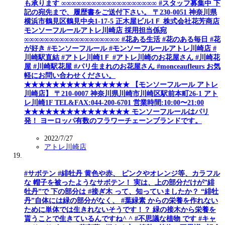
も承ります ∞∞∞∞∞∞∞∞∞∞∞∞∞∞∞∞∞∞∞ #スタッフ募集中 下
記の宛先まで、履歴書をご送付下さい。 〒230-0051 神奈川県
横浜市鶴見区鶴見中央1-17-5 正木屋ビル1Ｆ 株式会社花芳商店
モンソーフルールアトレ川崎店 採用担当係宛
∞∞∞∞∞∞∞∞∞∞∞∞∞∞∞∞∞∞∞ #花ある生活 #花のある毎日 #花
が好き #モンソーフルール #モンソーフルールアトレ川崎店 #
川崎駅直結 #アトレ川崎1Ｆ #アトレ川崎のお花屋さん #川崎花
屋 #川崎駅花屋 #パリ生まれのお花屋さん #monceaufleurs お気
軽にお問い合わせください。
★★★★★★★★★★★★★★★ 【モンソーフルール アトレ
川崎店】 〒210-0007 神奈川県川崎市川崎区駅前本町26-1 アト
レ川崎1F TEL&FAX:044-200-6701 営業時間:10:00〜21:00
★★★★★★★★★★★★★★★ モンソーフルールはパリ
発！ ヨーロッパ有数のフラワーチェーンブランドです。
2022/7/27
アトレ川崎店
#サボテン #緋牡丹 黄色や赤、 ピンクやオレンジ等、カラフル
な 帽子を被ったようなサボテン！ 実は、上の部分だけが”緋
牡丹”で 下の部分は #接ぎ木 って、知っていましたか？ “緋牡
丹”自体には緑の部分がなく、 #葉緑素 からの栄養を作れない
ために単体では生きれないそうです！？ 緑の接木から栄養を
貰うことで生きているんですね^ ^ #不思議な植物 です #キャ