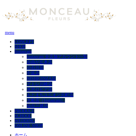
menu
CONCEPT
SHOP
Instagram
Instagram 全店舗アカウント一覧
自由が丘本店
小石川店
中延店
NISHIGINZA店
アトレ川崎店
水沢ロピア店
もとまちユニオン元町店
大船店（Instagram）
仙台三越店
PRODUCT
SCHOOL
WEDDING
ONLINE SHOP
ホーム