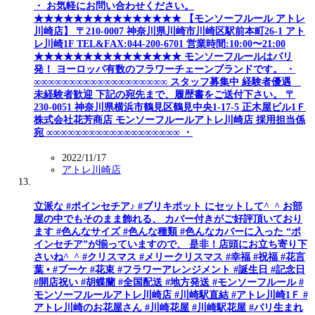
・ お気軽にお問い合わせください。
★★★★★★★★★★★★★★★ 【モンソーフルール アトレ
川崎店】 〒210-0007 神奈川県川崎市川崎区駅前本町26-1 アト
レ川崎1F TEL&FAX:044-200-6701 営業時間:10:00〜21:00
★★★★★★★★★★★★★★★ モンソーフルールはパリ
発！ ヨーロッパ有数のフラワーチェーンブランドです。 ・
∞∞∞∞∞∞∞∞∞∞∞∞∞∞∞∞∞∞∞ スタッフ募集中 経験者優遇
未経験者歓迎 下記の宛先まで、履歴書をご送付下さい。 〒
230-0051 神奈川県横浜市鶴見区鶴見中央1-17-5 正木屋ビル1Ｆ
株式会社花芳商店 モンソーフルールアトレ川崎店 採用担当係
宛 ∞∞∞∞∞∞∞∞∞∞∞∞∞∞∞∞∞∞∞ ・
2022/11/17
アトレ川崎店
立派な #ポインセチア♪ #ブリキポット にセットして^_^ お部
屋の中でもそのまま飾れる、 カバー付きがご好評頂いており
ます #色んなサイズ #色んな種類 #色んなカバーに入った “ポ
インセチア”が揃っていますので、 是非！店頭にお立ち寄り下
さいね^_^ #クリスマス #メリークリスマス #幸福 #祝福 #花言
葉 • #ブーケ #花束 #フラワーアレンジメント #誕生日 #記念日
#開店祝い #胡蝶蘭 #全国配送 #地方発送 #モンソーフルール #
モンソーフルールアトレ川崎店 #川崎駅直結 #アトレ川崎1Ｆ #
アトレ川崎のお花屋さん #川崎花屋 #川崎駅花屋 #パリ生まれ