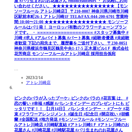
屋 #パリ生まれのお花屋さん #monceaufleurs ・ お気軽にお問
い合わせください。 ★★★★★★★★★★★★★★★ 【モン
ソーフルール アトレ川崎店】 〒210-0007 神奈川県川崎市川崎
区駅前本町26-1 アトレ川崎1F TEL&FAX:044-200-6701 営業時
間:10:00〜21:00 ★★★★★★★★★★★★★★★ モンソーフ
ルールはパリ発！ ヨーロッパ有数のフラワーチェーンブラン
ドです。 ・ ∞∞∞∞∞∞∞∞∞∞∞∞∞∞∞∞∞∞∞ #スタッフ募集中 #
川崎 #求人 #アルバイト募集 #パート募集 #経験者優遇 #未経験
者歓迎 下記の宛先まで、履歴書をご送付下さい。 〒230-0051
神奈川県横浜市鶴見区鶴見中央1-17-5 正木屋ビル1Ｆ 株式会社
花芳商店 モンソーフルールアトレ川崎店 採用担当係宛
∞∞∞∞∞∞∞∞∞∞∞∞∞∞∞∞∞∞∞
…
2023/2/14
アトレ川崎店
ピンクのバラが入ったブーケ♪ ピンクのバラの #花言葉 は、 #
恋の誓い #幸福 #感謝 #バレンタインデー のプレゼントにも ピ
ッタリです！！ 【2月14日】 バレンタインデー ・ #ブーケ #花
束 #フラワーアレンジメント #誕生日 #記念日 #開店祝い #胡蝶
蘭 #全国配送 #地方発送 #モンソーフルール #モンソーフルー
ルアトレ川崎店 #川崎駅直結 #アトレ川崎1Ｆ #アトレ川崎のお
花屋さん #川崎花屋 #川崎駅花屋 #パリ生まれのお花屋さん