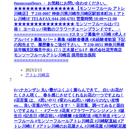
#monceaufleurs ・ お気軽にお問い合わせください。
★★★★★★★★★★★★★★★ 【モンソーフルール アトレ
川崎店】 〒210-0007 神奈川県川崎市川崎区駅前本町26-1 アト
レ川崎1F TEL&FAX:044-200-6701 営業時間:10:00〜21:00
★★★★★★★★★★★★★★★ モンソーフルールはパリ
発！ ヨーロッパ有数のフラワーチェーンブランドです。 ・
∞∞∞∞∞∞∞∞∞∞∞∞∞∞∞∞∞∞∞ #スタッフ募集中 #川崎 #求人 #
アルバイト募集 #パート募集 #経験者優遇 #未経験者歓迎 下記
の宛先まで、履歴書をご送付下さい。 〒230-0051 神奈川県横
浜市鶴見区鶴見中央1-17-5 正木屋ビル1Ｆ 株式会社花芳商店
モンソーフルールアトレ川崎店 採用担当係宛
∞∞∞∞∞∞∞∞∞∞∞∞∞∞∞∞∞∞∞
2023/2/13
アトレ川崎店
#ハナカンザシ 丸い蕾がぷくぷく膨らんできて、 白いお花が
たくさん咲く、 春を感じさせてくれるお花の一つですよね！
#花言葉 は、 #思いやり #変わらぬ思い #終わりのない友情
etc… 良い言葉が付いています^_^ 花言葉、調べてみると面白
いですよね！ ・ #ブーケ #花束 #フラワーアレンジメント #誕
生日 #記念日 #開店祝い #胡蝶蘭 #全国配送 #地方発送 #モンソ
ーフルール #モンソーフルールアトレ川崎店 #川崎駅直結 #ア
トレ川崎1Ｆ #アトレ川崎のお花屋さん #川崎花屋 #川崎駅花屋