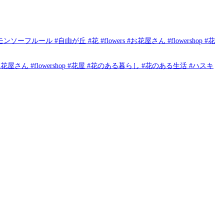
ール #自由が丘 #花 #flowers #お花屋さん #flowershop #花
お花屋さん #flowershop #花屋 #花のある暮らし #花のある生活 #ハスキ