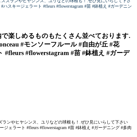
.スズランやヒヤシンス、ユリなどの球根も！.ぜひ見にいらして下さ
 #ハスキージェラート #fleurs #flowerstagram #苗 #鉢植え #ガーデニン
内で楽しめるものもたくさん並べております.
nceau #モンソーフルール #自由が丘 #花
urs #flowerstagram #苗 #鉢植え #ガーデ