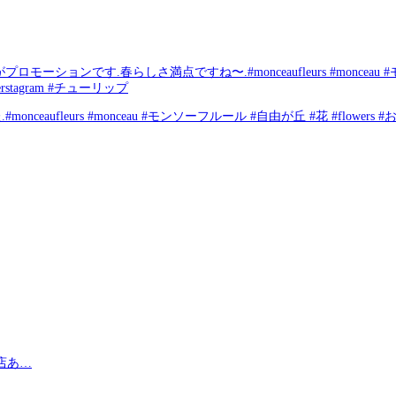
す.春らしさ満点ですね〜.#monceaufleurs #monceau #モンソーフル
stagram #チューリップ
leurs #monceau #モンソーフルール #自由が丘 #花 #flowers #
店あ…