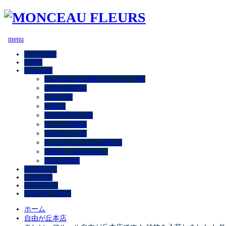
menu
CONCEPT
SHOP
Instagram
Instagram 全店舗アカウント一覧
自由が丘本店
小石川店
中延店
NISHIGINZA店
アトレ川崎店
水沢ロピア店
もとまちユニオン元町店
大船店（Instagram）
仙台三越店
PRODUCT
SCHOOL
WEDDING
ONLINE SHOP
ホーム
自由が丘本店