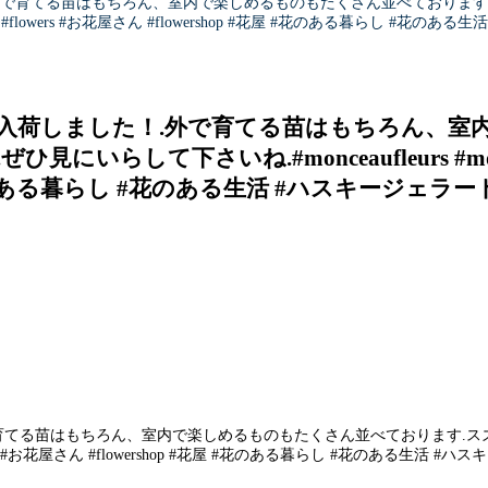
外で育てる苗はもちろん、室内で楽しめるものもたくさん並べております
花 #flowers #お花屋さん #flowershop #花屋 #花のある暮らし #花のある生活
入荷しました！.外で育てる苗はもちろん、室
らして下さいね.#monceaufleurs #mo
 #花のある暮らし #花のある生活 #ハスキージェラート #fle