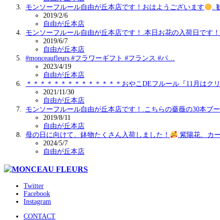
モンソーフルール自由が丘本店です！おはようございます
.
2019/2/6
自由が丘本店
モンソーフルール自由が丘本店です！.本日お花の入荷日です！
2019/6/7
自由が丘本店
#monceaufleurs #フラワーギフト #フランス #パ…
2023/4/19
自由が丘本店
＊＊＊＊＊＊＊＊＊＊＊＊＊＊おやこDEフルール『11月はク
2021/11/30
自由が丘本店
モンソーフルール自由が丘本店です！.こちらの薔薇の30本ブ
2019/8/11
自由が丘本店
母の日に向けて、鉢物たくさん入荷しました！
紫陽花、カ
2024/5/7
自由が丘本店
Twitter
Facebook
Instagram
CONTACT