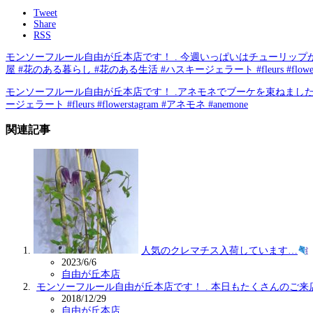
Tweet
Share
RSS
モンソーフルール自由が丘本店です！ . 今週いっぱいはチューリップがプロモーションで
屋 #花のある暮らし #花のある生活 #ハスキージェラート #fleurs #flower
モンソーフルール自由が丘本店です！ .アネモネでブーケを束ねました.#monceauf
ージェラート #fleurs #flowerstagram #アネモネ #anemone
関連記事
人気のクレマチス入荷しています…
2023/6/6
自由が丘本店
モンソーフルール自由が丘本店です！ . 本日もたくさんのご来
2018/12/29
自由が丘本店