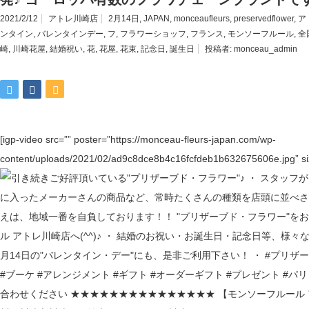
2021/2/12
アトレ川崎店
2月14日
,
JAPAN
,
monceaufleurs
,
preservedflower
,
ア
ンタイン
,
バレンタインデー
,
フ
,
フラワーショッフ
,
フランス
,
モンソーフルール
,
全
崎
,
川崎花屋
,
結婚祝い
,
花
,
花屋
,
花束
,
記念日
,
誕生日
投稿者:
monceau_admin
[igp-video src=”” poster=”https://monceau-fleurs-japan.com/wp-
content/uploads/2021/02/ad9c8dce8b4c16fcfdeb1b632675606e.jpg” siz