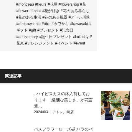
#monceau #fleurs #花屋 #flowershop #花
#flower #florist #花が好き #花のある暮らし
#花のある生活 #花のある風景 #アトレ川崎
#atrekawasaki #atre #カワサキ #kawasaki #
ギフト #gift #プレゼント #記念日
#anniversary #誕生日プレゼント #birthday #
花束 #アレンジメント #イベント #event
関連記事
. ハイビスカスの鉢入荷してお
ります 「繊細な美しさ」が花言
葉…
2024/6/3
アトレ川崎店
バスフラワーローズ🛁 バラのバ