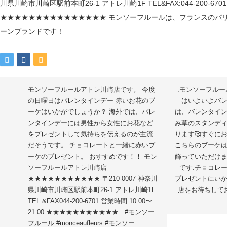
モンソーフルールアトレ川崎店です。 今度
.モンソーフルー
の日曜日はバレンタインデー️ 赤いお花のブ
はいよいよバレ
ーケはいかがでしょうか？ 海外では、バレ
は、バレンタイ
ンタインデーには男性から女性にお花など
み草のスタンディ
をプレゼントして気持ちを伝えるのが主流
ります🥰すぐに
だそうです。 チョコレートと一緒に赤いブ
こちらのブーケ
ーケのプレゼント。 おすすめです！！ モン
飾っていただけ
ソーフルールアトレ川崎店
です.チョコ
★★★★★★★★★★★ 〒210-0007 神奈川
プレゼントにいか
県川崎市川崎区駅前本町26-1 アトレ川崎1F
店をお待ちして
TEL &FAX044-200-6701 営業時間:10:00〜
21:00 ★★★★★★★★★★★ . #モンソー
フルール #monceaufleurs #モンソー