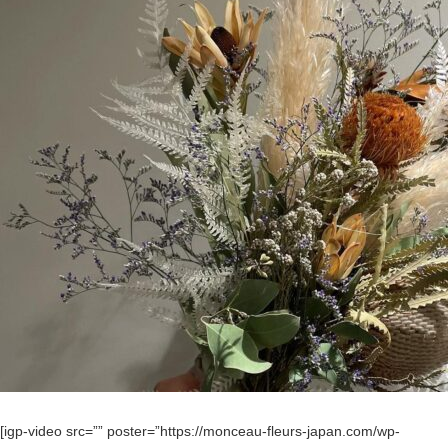
[igp-video src=”” poster=”https://monceau-fleurs-japan.com/wp-