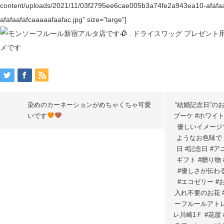
content/uploads/2021/11/03f2795ee6cae005b3a74fe2a943ea10-afafaa
afafaafafcaaaaafaafac.jpg” size=”large”]
染めのカーネーションがめちゃくちゃ可愛
“結婚記念日”の
いです
ブーケ #ホワイト
優しいイメージ
ようなお色味で 
日 #記念日 #ア
ギフト #贈り物 
#優しさが伝わる
#エコゼリー #
入れ不要のお花 
ーフルールアトレ
レ川崎1Ｆ #花屋