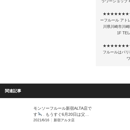
ラワーショップ #m
★★★★★★★
ーフルール アトレ川
川県川崎市川崎区
1F TEL
★★★★★★★
フルールはパリ
ワ
関連記事
モンソーフルール新宿ALTA店で
す
. もうすぐ6月20日は父…
2021/6/16
新宿アルタ店