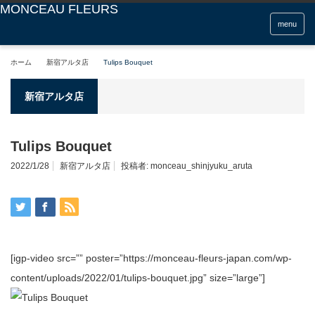
menu
ホーム
新宿アルタ店
Tulips Bouquet
新宿アルタ店
Tulips Bouquet
2022/1/28
新宿アルタ店
投稿者:
monceau_shinjyuku_aruta
[igp-video src=”” poster=”https://monceau-fleurs-japan.com/wp-
content/uploads/2022/01/tulips-bouquet.jpg” size=”large”]